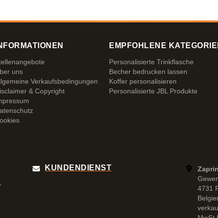
NFORMATIONEN
EMPFOHLENE KATEGORIE
tellenangebote
Personalisierte Trinkflasche
ber uns
Becher bedrucken lassen
llgemeine Verkaufsbedingungen
Koffer personalisieren
isclaimer & Copyright
Personalisierte JBL Produkte
mpressum
atenschutz
ookies
KUNDENDIENST
Zapri
Gewer
r
4731 
Belgie
verka
MwSt.I