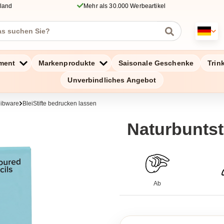
hland
Mehr als 30.000 Werbeartikel
ment
Markenprodukte
Saisonale Geschenke
Trin
Unverbindliches Angebot
eibware
BleiStifte bedrucken lassen
Naturbuntst
Ab