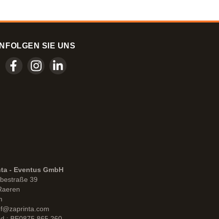
N
FOLGEN SIE UNS
nta - Eventus GmbH
bestraße 39
Raeren
n
uf@zaprinta.com
d : BE0875.865.260