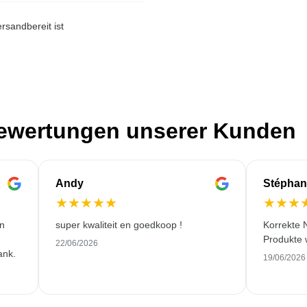
rsandbereit ist
Bewertungen unserer Kunden
Andy
Stéphan
★
★
★
★
★
★
★
★
en
super kwaliteit en goedkoop !
Korrekte 
Produkte 
22/06/2026
ank.
19/06/2026