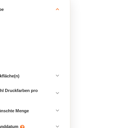
be
kfläche(n)
hl Druckfarben pro
ünschte Menge
sanddatum