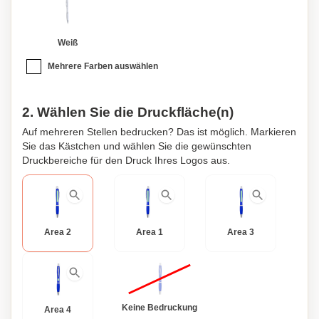
Druckkugelschreiber von anderen auf dem Markt
unterscheidet, ist die Personalisierungsoption. Sie haben
die Möglichkeit, diesen Stift mit Ihrem eigenen Namen,
Weiß
Logo oder einer Nachricht zu personalisieren und ihn so zu
Mehrere Farben auswählen
einem wirklich einzigartigen und besonderen Artikel zu
machen. Egal, ob Sie ihn für private oder berufliche
Zwecke verwenden, dieser personalisierte
2. Wählen Sie die Druckfläche(n)
Druckkugelschreiber wird sicherlich Aufsehen erregen.
Auf mehreren Stellen bedrucken? Das ist möglich. Markieren
Sie das Kästchen und wählen Sie die gewünschten
Druckbereiche für den Druck Ihres Logos aus.
Area 2
Area 1
Area 3
Keine Bedruckung
Area 4