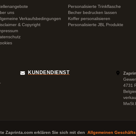
tellenangebote
Personalisierte Trinkflasche
ber uns
Becher bedrucken lassen
llgemeine Verkaufsbedingungen
Koffer personalisieren
isclaimer & Copyright
Personalisierte JBL Produkte
mpressum
atenschutz
ookies
KUNDENDIENST
Zapri
Gewer
r
4731 
Belgie
verka
MwSt.I
ite
Zaprinta.com
erklären Sie sich mit den
Allgemeinen Geschäft