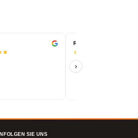
ROBERT
★
★
★
★
★
★
★
Perfekt!
›
11/06/2026
N
FOLGEN SIE UNS