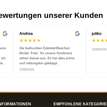
Bewertungen unserer Kunden
Andrea
juliko
★
★
★
★
★
★
★
★
erei
Die bedruckten Edelstahlflaschen
12/06/2026
Model ´Felix` für unsere Konferenz
 ich
sehen klasse aus. Es hat alles prima
ßen.
und reibungslos geklappt.
250
15/06/2026
cher
NFORMATIONEN
EMPFOHLENE KATEGORIE