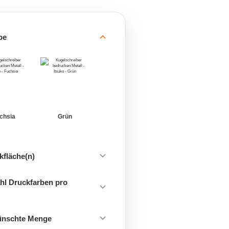
be
chsia
Grün
kfläche(n)
hl Druckfarben pro
ünschte Menge