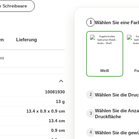
te Schreibware
Wählen Sie eine Far
1
Kugelschreiber mit Logo
en
Lieferung
uko
ravur
Weiß
Fu
Menge
Werbeartikel Kugelschreiber
10081930
Wählen Sie die Druc
2
13 g
Wählen Sie die Anza
13.4 x 0.9 x 0.9 cm
3
Druckfläche
13.4 cm
0.9 cm
Wählen Sie die gew
4