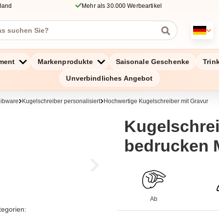
hland
Mehr als 30.000 Werbeartikel
ment
Markenprodukte
Saisonale Geschenke
Trin
Unverbindliches Angebot
eibware
Kugelschreiber personalisiert
Hochwertige Kugelschreiber mit Gravur
Kugelschre
bedrucken M
Ab
tegorien: