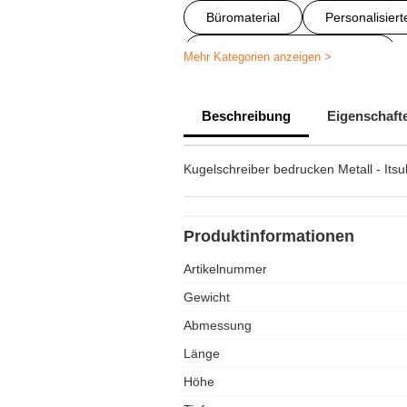
Büromaterial
Personalisier
Kugelschreiber personalisiert
Mehr Kategorien anzeigen >
Werbekugelschreiber mit Logo
Beschreibung
Eigenschaft
Kugelschreiber mit Gravur günstig
Kugelschreiber mit Gravur
Kugelschreiber bedrucken Metall - Its
Hochwertige Kugelschreiber mit G
Kugelschreiber bedrucken kleine 
Produktinformationen
Kugelschreiber mit Gravur
Artikelnummer
Kugelschreiber Hochzeit
Gewicht
Abmessung
Länge
Höhe