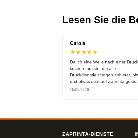
Lesen Sie die 
Carola
★
★
★
★
★
Da ich eine Weile nach einer Druck
suchen musste, die alle
Druckdienstleistungen anbietet, bin
erst etwas spät auf Zaprinta gesto
Trotzdem haben sie es geschafft, 
15/06/2026
wunderschön bedruckte Emaillebe
pünktlich zu liefern. Ich bin sehr
zufrieden. Vielen Dank!
ZAPRINTA-DIENSTE
I