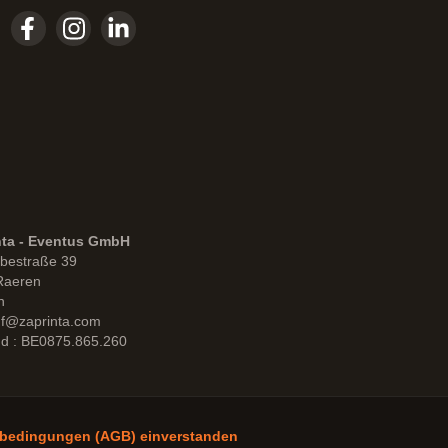
nta - Eventus GmbH
bestraße 39
Raeren
n
uf@zaprinta.com
d : BE0875.865.260
sbedingungen (AGB) einverstanden