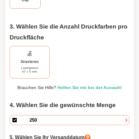
Clip
eingravieren zu lassen, was ihn zu einem wirklich
einzigartigen und personalisierten Geschenk macht. Also,
machen Sie eine Aussage mit unserem Luxus-
Füllfederhalter mit Linienmuster, der dazu bestimmt ist,
3. Wählen Sie die Anzahl Druckfarben pro
Ihrer Schreiberfahrung eine Note von Raffinesse zu
Druckfläche
verleihen.
Gravieren
Lasergravur
47 x 5 mm
Brauchen Sie Hilfe?
Helfen Sie mir bei der Auswahl
4. Wählen Sie die gewünschte Menge
5. Wählen Sie Ihr Versanddatum