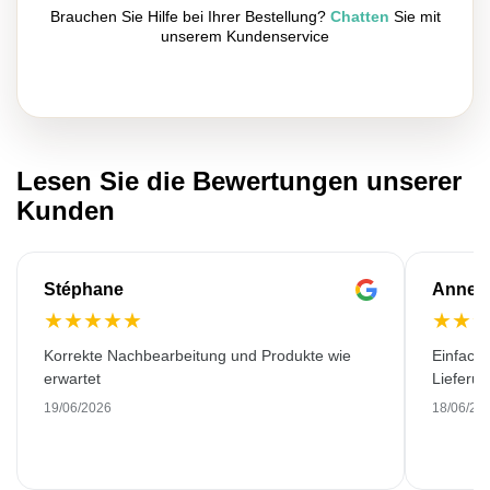
Brauchen Sie Hilfe bei Ihrer Bestellung?
Chatten
Sie mit
unserem Kundenservice
Lesen Sie die Bewertungen unserer
Kunden
Stéphane
Anne-M
★
★
★
★
★
★
★
Korrekte Nachbearbeitung und Produkte wie
Einfache
erwartet
Lieferu
19/06/2026
18/06/20