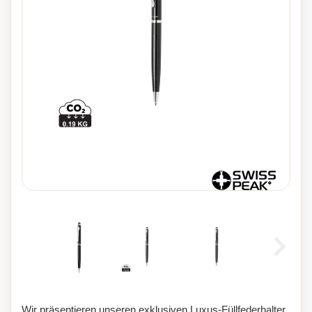
Wir präsentieren unseren exklusiven Luxus-Füllfederhalter