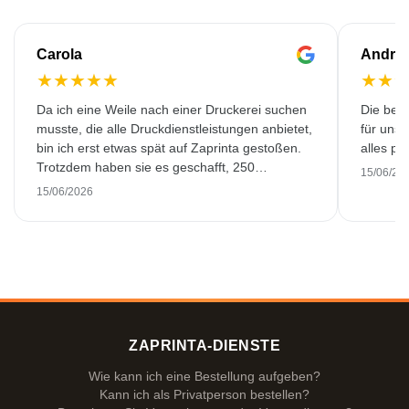
Carola
Andre
★
★
★
★
★
★
★
Da ich eine Weile nach einer Druckerei suchen
Die bedr
musste, die alle Druckdienstleistungen anbietet,
für unse
bin ich erst etwas spät auf Zaprinta gestoßen.
alles pr
Trotzdem haben sie es geschafft, 250
15/06/20
wunderschön bedruckte Emaillebecher
15/06/2026
pünktlich zu liefern. Ich bin sehr zufrieden.
Vielen Dank!
ZAPRINTA-DIENSTE
Wie kann ich eine Bestellung aufgeben?
Kann ich als Privatperson bestellen?