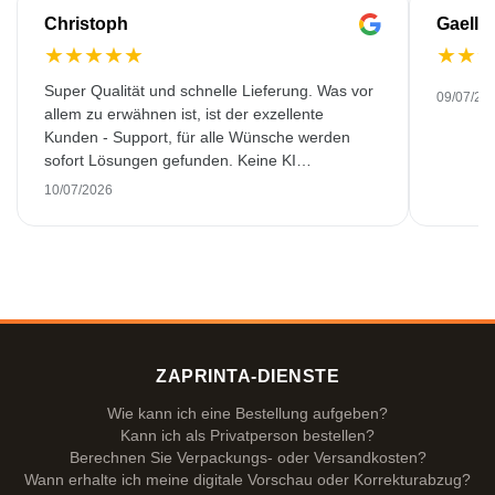
Christoph
Gaelle
★
★
★
★
★
★
★
Super Qualität und schnelle Lieferung. Was vor
09/07/20
allem zu erwähnen ist, ist der exzellente
Kunden - Support, für alle Wünsche werden
sofort Lösungen gefunden. Keine KI
Gespräche. Sehr selten heutzutage. Top
10/07/2026
Leistung. Würde noch mehr Sterne hergeben,
wenn es ginge.
ZAPRINTA-DIENSTE
Wie kann ich eine Bestellung aufgeben?
Kann ich als Privatperson bestellen?
Berechnen Sie Verpackungs- oder Versandkosten?
Wann erhalte ich meine digitale Vorschau oder Korrekturabzug?