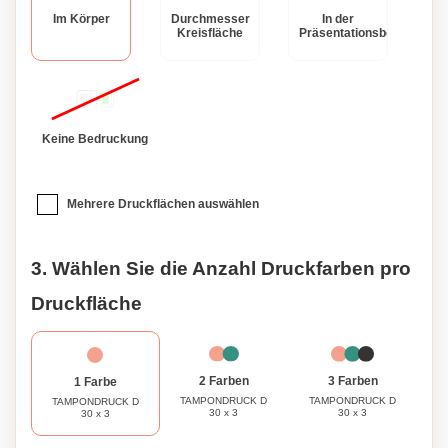
Grent jeden Moment auf dem Golfplatz in vollen Zügen.
Im Körper
Durchmesser
In der
Kreisfläche
Präsentationsbox
Keine Bedruckung
Mehrere Druckflächen auswählen
3. Wählen Sie die Anzahl Druckfarben pro
Druckfläche
3 Farben
2 Farben
1 Farbe
TAMPONDRUCK D
TAMPONDRUCK D
TAMPONDRUCK D
30 x 3
30 x 3
30 x 3