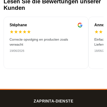
Lesen Sie die Bewertungen unserer
Kunden
Stéphane
Anne-M
★
★
★
★
★
★
★
Correcte opvolging en producten zoals
Einfache
verwacht
Lieferu
19/06/2026
18/06/20
ZAPRINTA-DIENSTE