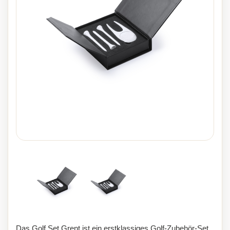
Das Golf Set Grent ist ein erstklassiges Golf-Zubehör-Set,