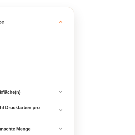
be
kfläche(n)
hl Druckfarben pro
ünschte Menge