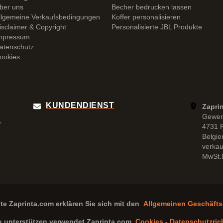
ber uns
Becher bedrucken lassen
llgemeine Verkaufsbedingungen
Koffer personalisieren
isclaimer & Copyright
Personalisierte JBL Produkte
mpressum
atenschutz
ookies
KUNDENDIENST
Zapri
Gewer
r
4731 
Belgie
verka
MwSt.I
ite
Zaprinta.com
erklären Sie sich mit den
Allgemeinen Geschäft
u unterstützen verwendet
Zaprinta.com
Cookies
-
Datenschutzrich