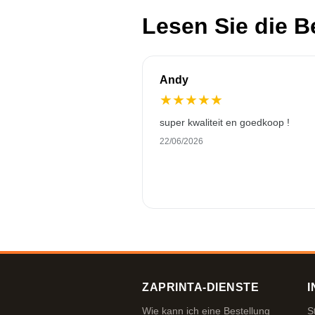
Lesen Sie die 
Andy
★
★
★
★
★
super kwaliteit en goedkoop !
22/06/2026
ZAPRINTA-DIENSTE
I
Wie kann ich eine Bestellung
S