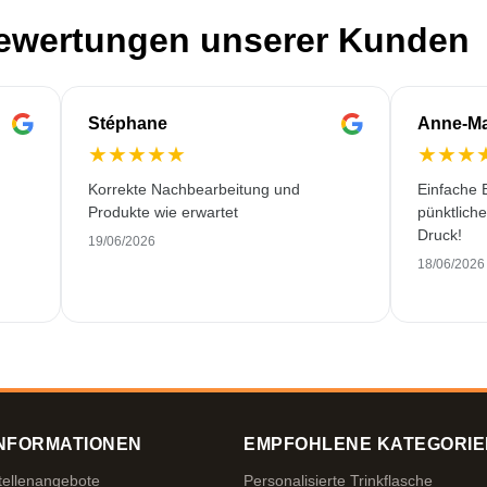
Bewertungen unserer Kunden
Stéphane
Anne-Ma
★
★
★
★
★
★
★
★
Korrekte Nachbearbeitung und
Einfache B
Produkte wie erwartet
pünktlich
Druck!
19/06/2026
18/06/2026
NFORMATIONEN
EMPFOHLENE KATEGORIE
tellenangebote
Personalisierte Trinkflasche