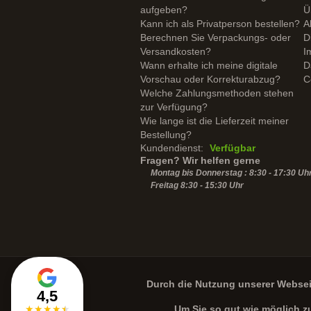
aufgeben?
Ü
Kann ich als Privatperson bestellen?
A
Berechnen Sie Verpackungs- oder
D
Versandkosten?
I
Wann erhalte ich meine digitale
D
Vorschau oder Korrekturabzug?
C
Welche Zahlungsmethoden stehen
zur Verfügung?
Wie lange ist die Lieferzeit meiner
Bestellung?
Kundendienst:
Verfügbar
Fragen? Wir helfen gerne
Montag bis Donnerstag : 8:30 - 17:30 Uh
Freitag 8:30 -
15:30
Uhr
Durch die Nutzung unserer Webse
4,5
★
★
★
★
★
Um Sie so gut wie möglich z