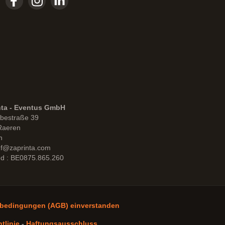
nta - Eventus GmbH
bestraße 39
Raeren
n
uf@zaprinta.com
d : BE0875.865.260
sbedingungen (AGB) einverstanden
tlinie
-
Haftungsausschluss
.