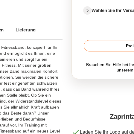
Wählen Sie Ihr Ver
5
en
Lieferung
Pre
itnessband, konzipiert für Ihr
Band ermöglicht es Ihnen, eine
ainieren und sorgt für ein
Brauchen Sie Hilfe bei Ih
Fitness. Mit seiner großen
unserem
 unser Band maximalen Komfort
tionen. Sie werden die sichere
er fest eingenähten schwarzen
en, dass das Band während Ihres
n Stelle bleibt. Ob Sie ein
ind, der Widerstandslevel dieses
ass Sie allmählich Kraft aufbauen
nd das Beste daran? Unser
Zaprint
orlieben und Bedürfnisse
auf vor, Ihr Training mit
itnessband auf ein neues Level
Laden Sie Ihr Logo auf d