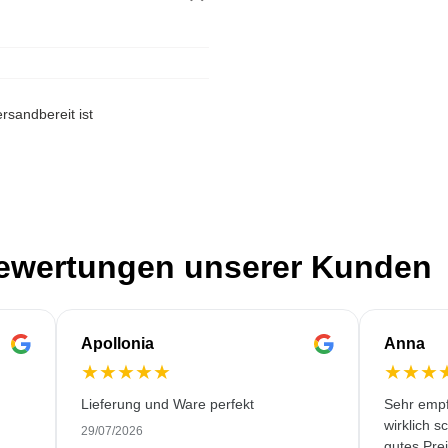
rsandbereit ist
Bewertungen unserer Kunden
Apollonia
Anna
★
★
★
★
★
★
★
★
Lieferung und Ware perfekt
Sehr empf
wirklich s
29/07/2026
gutes Prei