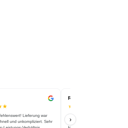
Rachida
★
★
★
★
★
★
★
ehlenswert! Lieferung war
Professionelles Auftreten. Klare 
›
chnell und unkompliziert. Sehr
korrekte Vereinbarungen.
s-Leistungs-Verhältnis.
Hervorragende Ansprechpartner,