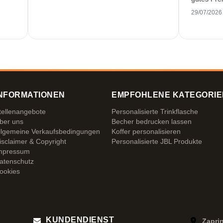
29/07/2026
NFORMATIONEN
EMPFOHLENE KATEGORIE
tellenangebote
Personalisierte Trinkflasche
ber uns
Becher bedrucken lassen
llgemeine Verkaufsbedingungen
Koffer personalisieren
isclaimer & Copyright
Personalisierte JBL Produkte
mpressum
atenschutz
ookies
KUNDENDIENST
Zapri