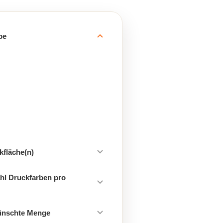
be
kfläche(n)
hl Druckfarben pro
ünschte Menge