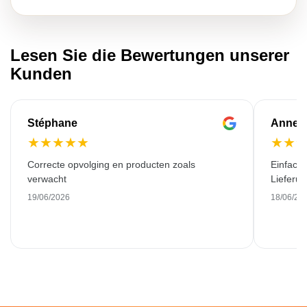
Lesen Sie die Bewertungen unserer
Kunden
Stéphane
Anne-M
★
★
★
★
★
★
★
Correcte opvolging en producten zoals
Einfache
verwacht
Lieferu
19/06/2026
18/06/20