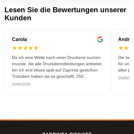
Lesen Sie die Bewertungen unserer
Kunden
Carola
Andre
★
★
★
★
★
★
★
Da ich eine Weile nach einer Druckerei suchen
Die bedr
musste, die alle Druckdienstleistungen anbietet,
für unse
bin ich erst etwas spät auf Zaprinta gestoßen.
alles pr
Trotzdem haben sie es geschafft, 250
15/06/20
wunderschön bedruckte Emaillebecher
15/06/2026
pünktlich zu liefern. Ich bin sehr zufrieden.
Vielen Dank!