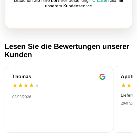
Brauchen Sie Hilfe bei Ihrer Bestellung?
Chatten
Sie mit
unserem Kundenservice
Lesen Sie die Bewertungen unserer
Kunden
Thomas
Apollo
★
★
★
★
★
★
★
Lieferu
03/08/2026
29/07/20