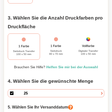
Kupferakzente und Zierdetails, strahlt eine moderne und
professionelle Ästhetik aus. Was diesen Rucksack
besonders macht, ist seine Personalisierungsfähigkeit. Sie
3. Wählen Sie die Anzahl Druckfarben pro
haben die Möglichkeit, ihn nach Ihren Wünschen
anzupassen, sodass er Ihren einzigartigen Stil und Ihre
Druckfläche
Persönlichkeit widerspiegelt. Betreten Sie die Welt des
Komforts, der Funktionalität und der Eleganz mit unserem
professionellen Laptop-Rucksack.
1 Farbe
Vollfarbe
1 Farbe
Siebdruck
Digitaler Transfer
Siebdruck Transfer
80 x 70 mm
100 x 50 mm
100 x 50 mm
Brauchen Sie Hilfe?
Helfen Sie mir bei der Auswahl
4. Wählen Sie die gewünschte Menge
5. Wählen Sie Ihr Versanddatum