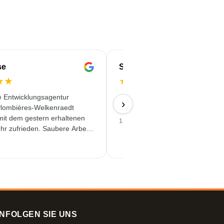
se
Serife
★
★
★
★
★
★
★
e Entwicklungsagentur
Schnell & Zuverlässig & angebot
›
lombières-Welkenraedt
Qualität erhalten
 mit dem gestern erhaltenen
18/06/2026
hr zufrieden. Saubere Arbeit
assiger Service!
N
FOLGEN SIE UNS