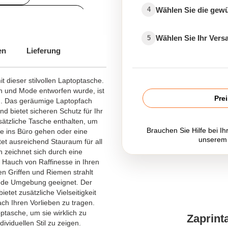
Wählen Sie die gew
4
Koffer personalisieren
Wählen Sie Ihr Ver
5
en
Lieferung
t dieser stilvollen Laptoptasche.
on und Mode entworfen wurde, ist
Pre
. Das geräumige Laptopfach
d bietet sicheren Schutz für Ihr
usätzliche Tasche enthalten, um
Brauchen Sie Hilfe bei Ih
ie ins Büro gehen oder eine
unserem
et ausreichend Stauraum für all
n zeichnet sich durch eine
n Hauch von Raffinesse in Ihren
en Griffen und Riemen strahlt
 jede Umgebung geeignet. Der
etet zusätzliche Vielseitigkeit
ch Ihren Vorlieben zu tragen.
ptasche, um sie wirklich zu
Zaprint
viduellen Stil zu zeigen.