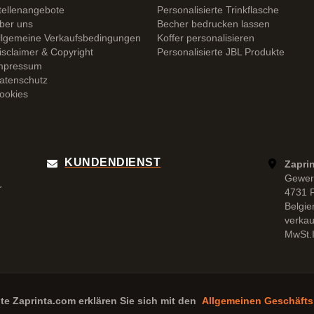
tellenangebote
Personalisierte Trinkflasche
ber uns
Becher bedrucken lassen
llgemeine Verkaufsbedingungen
Koffer personalisieren
isclaimer & Copyright
Personalisierte JBL Produkte
mpressum
atenschutz
ookies
KUNDENDIENST
Zapri
Gewer
r
4731 
Belgie
verka
MwSt.I
ite
Zaprinta.com
erklären Sie sich mit den
Allgemeinen Geschäft