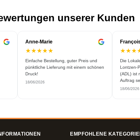
Bewertungen unserer Kunden
Anne-Marie
Françoi
★
★
★
★
★
★
★
★
Einfache Bestellung, guter Preis und
Die Lokal
pünktliche Lieferung mit einem schönen
Lontzen-P
Druck!
(ADL) ist
Auftrag se
18/06/2026
und erstkl
18/06/2026
NFORMATIONEN
EMPFOHLENE KATEGORIE