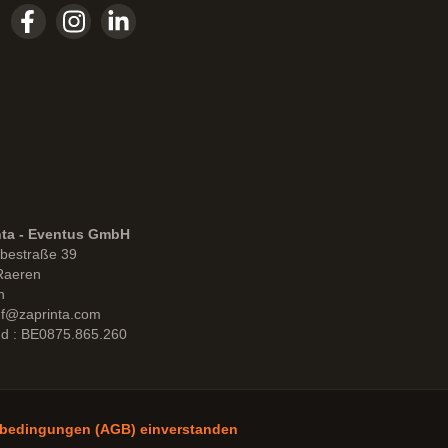
nta - Eventus GmbH
bestraße 39
Raeren
n
uf@zaprinta.com
d : BE0875.865.260
sbedingungen (AGB) einverstanden