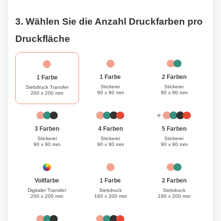
so konzipiert, dass er Ihren Bedürfnissen gerecht wird.
Bitte beachten Sie, dass Zubehör nicht im Lieferumfang
3. Wählen Sie die Anzahl Druckfarben pro
enthalten ist. Dies ermöglicht es Ihnen, Ihren Rucksack mit
Artikeln zu füllen, die auf Ihre individuellen Bedürfnisse
Druckfläche
zugeschnitten sind. Bleiben Sie organisiert und stylisch mit
unserem anpassbaren Rucksack, der sowohl
Funktionalität als auch Vielseitigkeit bietet.
1 Farbe
2 Farben
1 Farbe
Stickerei
Stickerei
Siebdruck Transfer
90 x 90 mm
90 x 90 mm
200 x 200 mm
3 Farben
4 Farben
5 Farben
Stickerei
Stickerei
Stickerei
90 x 90 mm
90 x 90 mm
90 x 90 mm
1 Farbe
Vollfarbe
2 Farben
Siebdruck
Digitaler Transfer
Siebdruck
180 x 200 mm
200 x 200 mm
180 x 200 mm