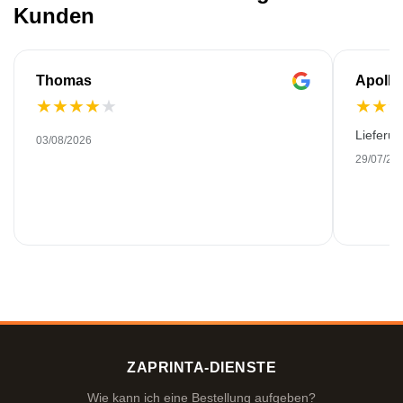
Kunden
Thomas
Apollo
★
★
★
★
★
★
★
Lieferu
03/08/2026
29/07/20
ZAPRINTA-DIENSTE
Wie kann ich eine Bestellung aufgeben?