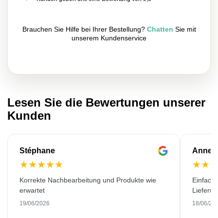
Brauchen Sie Hilfe bei Ihrer Bestellung?
Chatten
Sie mit
unserem Kundenservice
Lesen Sie die Bewertungen unserer
Kunden
Stéphane
Anne-M
★
★
★
★
★
★
★
Korrekte Nachbearbeitung und Produkte wie
Einfache
erwartet
Lieferu
19/06/2026
18/06/20