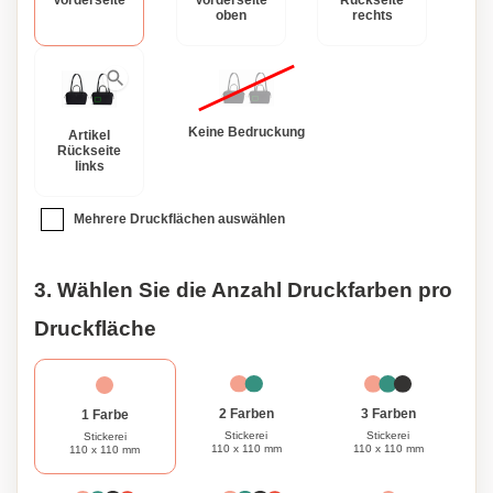
Vorderseite
Vorderseite
Rückseite
Tasche lässt sich einfach zusammenfalten oder rollen, was
oben
rechts
das Verstauen zum Kinderspiel macht. Personalisieren Sie
die Bellroy Lite Duffel und machen Sie sie zu Ihrem
einzigartigen Reisebegleiter.
Keine Bedruckung
Artikel
Rückseite
links
Mehrere Druckflächen auswählen
3. Wählen Sie die Anzahl Druckfarben pro
Druckfläche
3 Farben
2 Farben
1 Farbe
Stickerei
Stickerei
Stickerei
110 x 110 mm
110 x 110 mm
110 x 110 mm