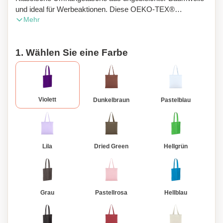
und ideal für Werbeaktionen. Diese OEKO-TEX®
Mehr
zertifizierte Tasche ist eine nachhaltige Wahl.
1. Wählen Sie eine Farbe
Violett
Dunkelbraun
Pastelblau
Lila
Dried Green
Hellgrün
Grau
Pastellrosa
Hellblau