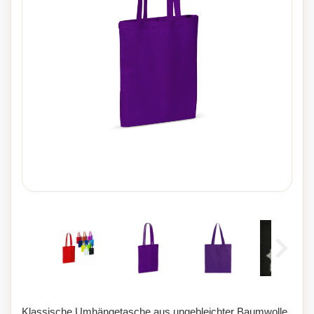
Klassische Umhängetasche aus ungebleichter Baumwolle