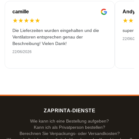
camille
Andy
★
★
★
★
★
★
★
Die Lieferzeiten wurden eingehalten und die
super kw
Ventilatoren entsprechen genau der
22/06/20
Beschreibung! Vielen Dank!
22/06/2026
ZAPRINTA-DIENSTE
Wie kann ich eine Bestellung aufgeben?
Kann ich als Privatperson bestellen?
Berechnen Sie Verpackungs- oder Versandkosten?