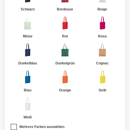
Schwarz
Bordeaux
Beige
Minze
Rot
Rosa
Dunkelblau
Dunkelgrün
Cognac
Blau
Orange
Gelb
Weiß
Mehrere Farben auswählen