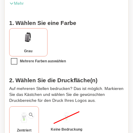
Mehr
steady lights, with 3 lighting modes. Main compartment
with double puller zipper, with padded, adjustable shoulder
straps and padded back. Battery powered (button cells
1. Wählen Sie eine Farbe
included). 4 Leds. 3 Light Modes. Padded Laptop
Compartment. Padded Back and Shoulder Straps. Button
Batteries Included Polyester 600D
Grau
Mehrere Farben auswählen
2. Wählen Sie die Druckfläche(n)
Auf mehreren Stellen bedrucken? Das ist möglich. Markieren
Sie das Kästchen und wählen Sie die gewünschten
Druckbereiche für den Druck Ihres Logos aus.
Keine Bedruckung
Zentriert