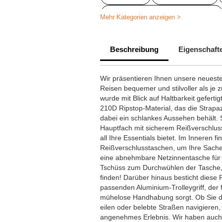
Schnell gelieferte Reisetaschen
Mehr Kategorien anzeigen >
Reisetaschen in kleinen Mengen
Beschreibung
Eigenschaft
Reisetasche personalisiert
Wir präsentieren Ihnen unsere neuest
Reisen bequemer und stilvoller als je 
wurde mit Blick auf Haltbarkeit gefert
210D Ripstop-Material, das die Strapa
dabei ein schlankes Aussehen behält. 
Hauptfach mit sicherem Reißverschlus
all Ihre Essentials bietet. Im Inneren f
Reißverschlusstaschen, um Ihre Sache
eine abnehmbare Netzinnentasche für 
Tschüss zum Durchwühlen der Tasche,
finden! Darüber hinaus besticht diese
passenden Aluminium-Trolleygriff, der 
mühelose Handhabung sorgt. Ob Sie d
eilen oder belebte Straßen navigieren, 
angenehmes Erlebnis. Wir haben auch