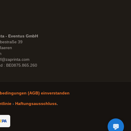
nta - Eventus GmbH
bestraße 39
Raeren
n
uf@zaprinta.com
d : BE0875.865.260
sbedingungen (AGB) einverstanden
tlinie
-
Haftungsausschluss
.