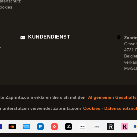
atenschutz
ookies
KUNDENDIENST
Zapri
Gewer
r
4731 
Belgie
verka
MwSt.I
ite
Zaprinta.com
erklären Sie sich mit den
Allgemeinen Geschäft
u unterstützen verwendet
Zaprinta.com
Cookies
-
Datenschutzrich