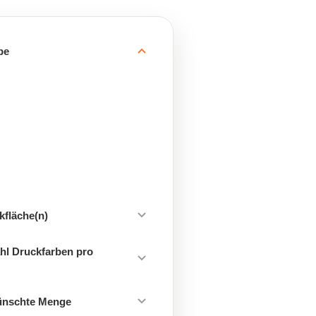
be
kfläche(n)
hl Druckfarben pro
ünschte Menge