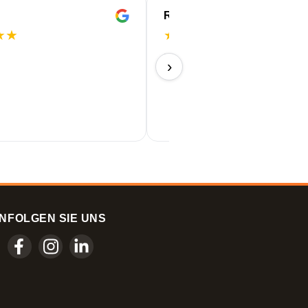
ROBERT
★
★
★
★
★
★
★
Perfekt!
›
11/06/2026
N
FOLGEN SIE UNS