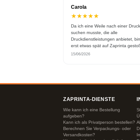
Carola
★
★
★
★
★
Da ich eine Weile nach einer Druck
suchen musste, die alle
Druckdienstleistungen anbietet, bin
erst etwas spät auf Zaprinta gesto
Trotzdem haben sie es geschafft, 
15/06/2026
wunderschön bedruckte Emaillebe
pünktlich zu liefern. Ich bin sehr
zufrieden. Vielen Dank!
ZAPRINTA-DIENSTE
I
Wie kann ich eine Bestellung
S
aufgeben?
Ü
Kann ich als Privatperson bestellen?
A
Berechnen Sie Verpackungs- oder
D
Versandkosten?
I