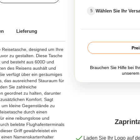
Wählen Sie Ihr Ver
5
en
Lieferung
Pre
e Reisetasche, designed um Ihre
zuvor zu gestalten. Diese Tasche
igt und besteht aus 600D und
Brauchen Sie Hilfe bei Ih
zen des Reisens aushält und
unserem
Sie verfügt über ein geräumiges
s, das ausreichend Stauraum für
inden Sie zahlreiche
n geordnet zu halten, darunter
zusätzlichen Komfort. Sagt
 um kleine Gegenstände zu
 Reisetasche durch einen
für eine reibungslose und
Zaprint
urch belebte Flughafenterminals
dieser Griff gewährleistet ein
 einen Namenskartenhalter
Laden Sie Ihr Logo auf d