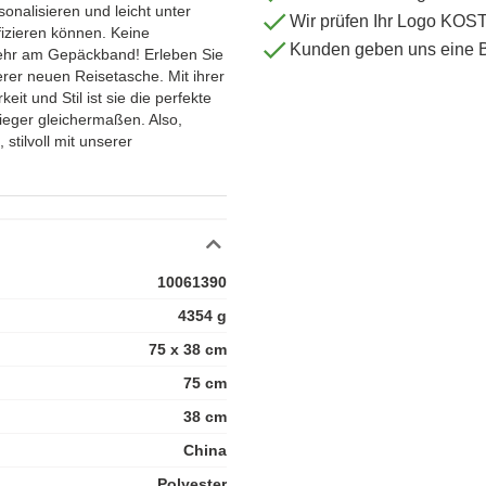
onalisieren und leicht unter
Wir prüfen Ihr Logo KO
izieren können. Keine
Kunden geben uns eine 
ehr am Gepäckband! Erleben Sie
erer neuen Reisetasche. Mit ihrer
eit und Stil ist sie die perfekte
ieger gleichermaßen. Also,
stilvoll mit unserer
10061390
4354 g
75 x 38 cm
75 cm
38 cm
China
Polyester