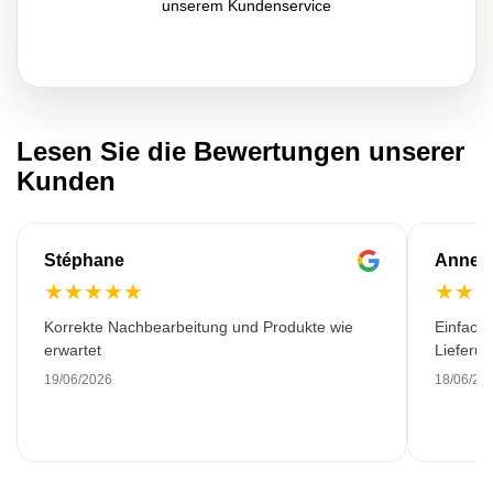
unserem Kundenservice
Lesen Sie die Bewertungen unserer
Kunden
Stéphane
Anne-M
★
★
★
★
★
★
★
Korrekte Nachbearbeitung und Produkte wie
Einfache
erwartet
Lieferu
19/06/2026
18/06/20