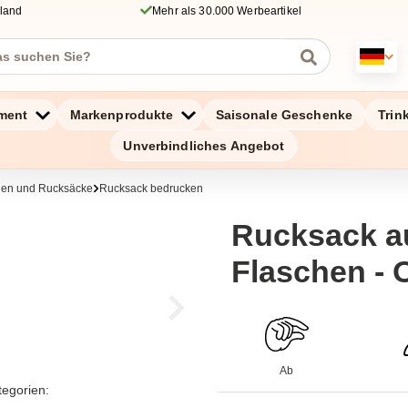
hland
Mehr als 30.000 Werbeartikel
ment
Markenprodukte
Saisonale Geschenke
Trin
Unverbindliches Angebot
chen und Rucksäcke
Rucksack bedrucken
Rucksack au
Flaschen - 
Ab
tegorien: