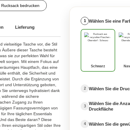
Rucksack bedrucken
Wählen Sie eine Far
1
en
Lieferung
 vielseitige Tasche vor, die Stil
 Äußere dieser Tasche besteht
as sie zur perfekten Wahl für
lt sorgen. Mit einem Fokus auf
Schwarz
Nav
 geräumiges Hauptfach, das eine
ülle enthält, die Sicherheit und
leistet. Durch die Ergänzung von
ort und Unterstützung geboten,
Wählen Sie die Druc
2
 Sie unterwegs hydratisiert dank
, während die sichere
fachen Zugang zu Ihren
Wählen Sie die Anza
3
oßzügigen Fassungsvermögen von
Druckfläche
für Ihre täglichen Essentials
Und das Beste daran? Diese
Wählen Sie die gew
4
Ihren einzigartigen Stil oder Ihre