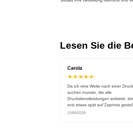
Sobald Ihre Bestellung bedruckt und ve
Lesen Sie die 
Carola
★
★
★
★
★
Da ich eine Weile nach einer Druck
suchen musste, die alle
Druckdienstleistungen anbietet, bin
erst etwas spät auf Zaprinta gesto
Trotzdem haben sie es geschafft, 
15/06/2026
wunderschön bedruckte Emaillebe
pünktlich zu liefern. Ich bin sehr
zufrieden. Vielen Dank!