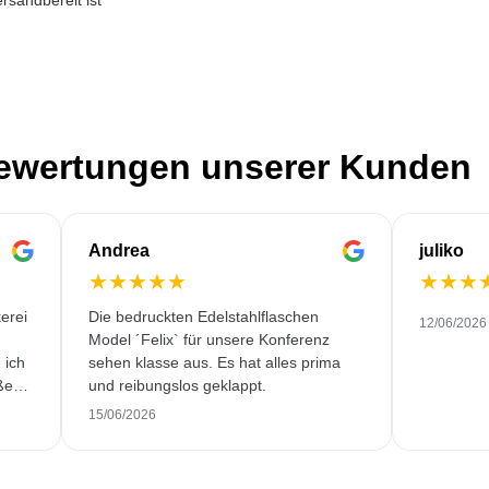
rsandbereit ist
Bewertungen unserer Kunden
Andrea
juliko
★
★
★
★
★
★
★
★
erei
Die bedruckten Edelstahlflaschen
12/06/2026
Model ´Felix` für unsere Konferenz
 ich
sehen klasse aus. Es hat alles prima
ßen.
und reibungslos geklappt.
250
15/06/2026
cher