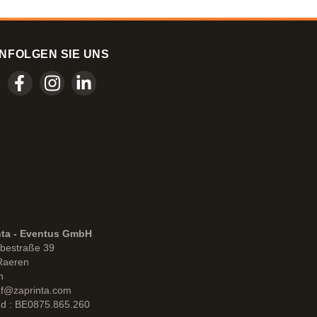
N
FOLGEN SIE UNS
nta - Eventus GmbH
bestraße 39
Raeren
n
uf@zaprinta.com
d : BE0875.865.260