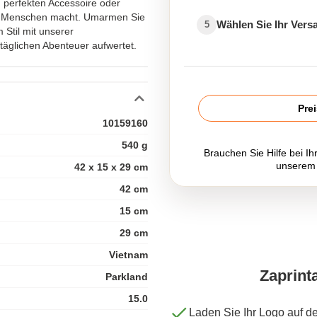
m perfekten Accessoire oder
en Menschen macht. Umarmen Sie
Wählen Sie Ihr Ver
5
Stil mit unserer
ltäglichen Abenteuer aufwertet.
Pre
10159160
540 g
Brauchen Sie Hilfe bei Ih
unserem
42 x 15 x 29 cm
42 cm
15 cm
29 cm
Vietnam
Zaprint
Parkland
15.0
Laden Sie Ihr Logo auf d