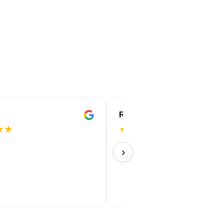
ROBERT
★
★
★
★
★
★
★
Perfekt!
›
11/06/2026