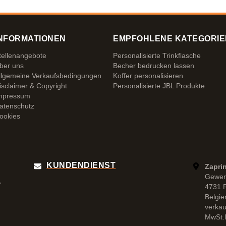
NFORMATIONEN
EMPFOHLENE KATEGORIE
tellenangebote
Personalisierte Trinkflasche
ber uns
Becher bedrucken lassen
llgemeine Verkaufsbedingungen
Koffer personalisieren
isclaimer & Copyright
Personalisierte JBL Produkte
mpressum
atenschutz
ookies
KUNDENDIENST
Zapri
Gewer
r
4731 
Belgie
verka
MwSt.I