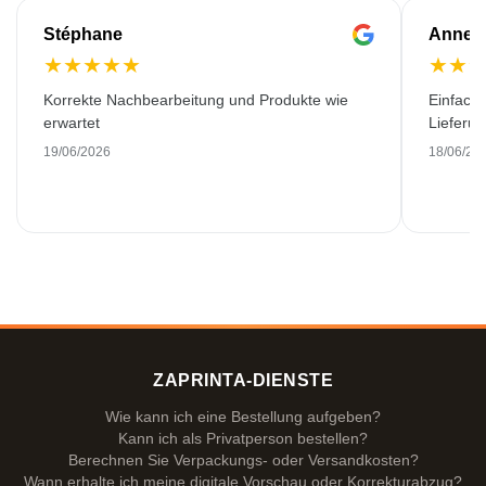
Stéphane
Anne-M
★
★
★
★
★
★
★
Korrekte Nachbearbeitung und Produkte wie
Einfache
erwartet
Lieferu
19/06/2026
18/06/20
ZAPRINTA-DIENSTE
Wie kann ich eine Bestellung aufgeben?
Kann ich als Privatperson bestellen?
Berechnen Sie Verpackungs- oder Versandkosten?
Wann erhalte ich meine digitale Vorschau oder Korrekturabzug?