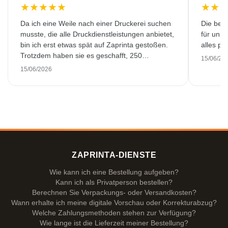
★
★
★
★
★
★
★
Da ich eine Weile nach einer Druckerei suchen
Die bedr
musste, die alle Druckdienstleistungen anbietet,
für unse
bin ich erst etwas spät auf Zaprinta gestoßen.
alles pr
Trotzdem haben sie es geschafft, 250
15/06/20
wunderschön bedruckte Emaillebecher
15/06/2026
pünktlich zu liefern. Ich bin sehr zufrieden.
Vielen Dank!
ZAPRINTA-DIENSTE
Wie kann ich eine Bestellung aufgeben?
Kann ich als Privatperson bestellen?
Berechnen Sie Verpackungs- oder Versandkosten?
Wann erhalte ich meine digitale Vorschau oder Korrekturabzug?
Welche Zahlungsmethoden stehen zur Verfügung?
Wie lange ist die Lieferzeit meiner Bestellung?