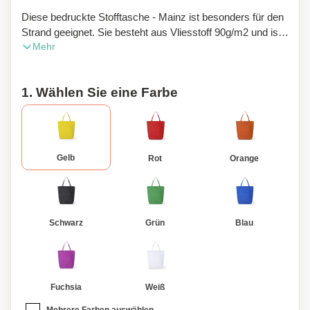
Diese bedruckte Stofftasche - Mainz ist besonders für den
Strand geeignet. Sie besteht aus Vliesstoff 90g/m2 und ist
Mehr
in einer breiten Palette heller Farben erhältlich. Diese
Strandtasche hat einen weißen Reißverschluss,
Seitenfalten und Henkel von 45 cm Länge. Die Abschlüsse
1. Wählen Sie eine Farbe
sind genäht. Sie kann eine Last von bis zu 6 kg tragen.
Gelb
Rot
Orange
Schwarz
Grün
Blau
Fuchsia
Weiß