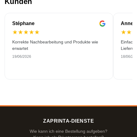
Kunden
Stéphane
Anne-M
★
★
★
★
★
★
★
Korrekte Nachbearbeitung und Produkte wie
Einfache
erwartet
Lieferu
19/06/2026
18/06/20
ZAPRINTA-DIENSTE
Wie kann ich eine Bestellung aufgeben?