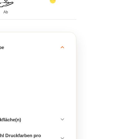
Ab
be
kfläche(n)
hl Druckfarben pro