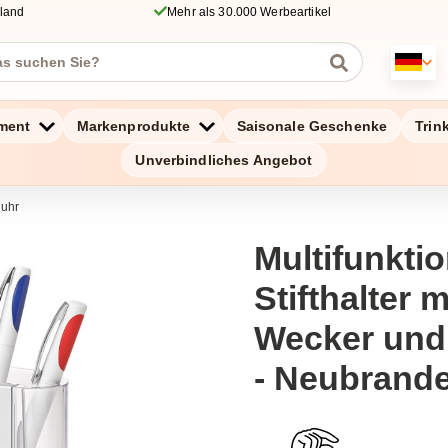
hland
Mehr als 30.000 Werbeartikel
ment
Markenprodukte
Saisonale Geschenke
Trin
Unverbindliches Angebot
duhr
Multifunktio
Stifthalter 
Wecker und
- Neubrand