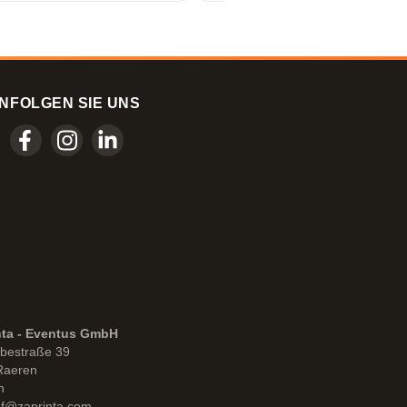
noch selten.
N
FOLGEN SIE UNS
nta - Eventus GmbH
bestraße 39
Raeren
n
uf@zaprinta.com