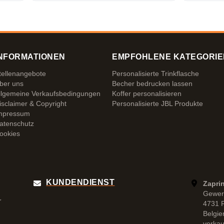
NFORMATIONEN
EMPFOHLENE KATEGORIE
tellenangebote
Personalisierte Trinkflasche
ber uns
Becher bedrucken lassen
llgemeine Verkaufsbedingungen
Koffer personalisieren
isclaimer & Copyright
Personalisierte JBL Produkte
mpressum
atenschutz
ookies
KUNDENDIENST
Zapri
Gewer
r
4731 
Belgie
verka