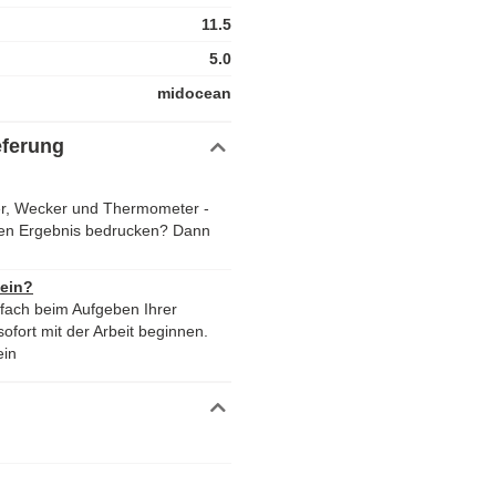
11.5
5.0
midocean
eferung
nder, Wecker und Thermometer -
en Ergebnis bedrucken? Dann
 ein?
nfach beim Aufgeben Ihrer
ofort mit der Arbeit beginnen.
ein