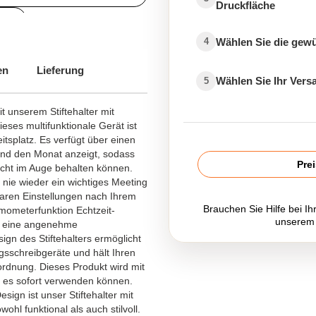
Druckfläche
ör
Wählen Sie die gew
4
en
Lieferung
Wählen Sie Ihr Ver
5
it unserem Stiftehalter mit
ses multifunktionale Gerät ist
itsplatz. Es verfügt über einen
und den Monat anzeigt, sodass
Pre
eicht im Auge behalten können.
e nie wieder ein wichtiges Meeting
lbaren Einstellungen nach Ihrem
Brauchen Sie Hilfe bei Ih
rmometerfunktion Echtzeit-
unserem
, eine angenehme
gn des Stiftehalters ermöglicht
ngsschreibgeräte und hält Ihren
nordnung. Dieses Produkt wird mit
ie es sofort verwenden können.
ign ist unser Stiftehalter mit
l funktional als auch stilvoll.