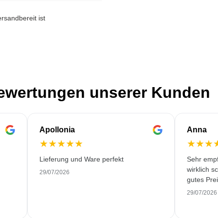
rsandbereit ist
Bewertungen unserer Kunden
Apollonia
Anna
★
★
★
★
★
★
★
★
Lieferung und Ware perfekt
Sehr empf
wirklich s
29/07/2026
gutes Prei
29/07/2026