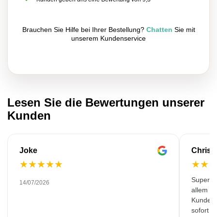
Brauchen Sie Hilfe bei Ihrer Bestellung?
Chatten
Sie mit
unserem Kundenservice
Lesen Sie die Bewertungen unserer
Kunden
Joke
Christ
★
★
★
★
★
★
★
Super Qua
14/07/2026
allem zu
Kunden 
sofort 