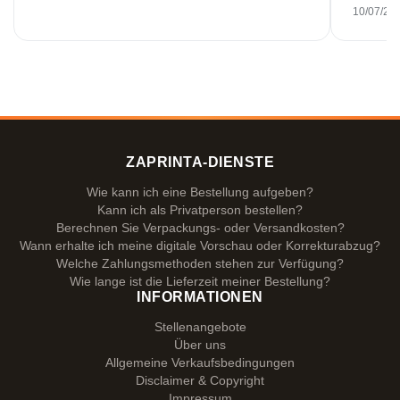
Gespräc
10/07/20
Leistun
wenn es
ZAPRINTA-DIENSTE
Wie kann ich eine Bestellung aufgeben?
Kann ich als Privatperson bestellen?
Berechnen Sie Verpackungs- oder Versandkosten?
Wann erhalte ich meine digitale Vorschau oder Korrekturabzug?
Welche Zahlungsmethoden stehen zur Verfügung?
Wie lange ist die Lieferzeit meiner Bestellung?
INFORMATIONEN
Stellenangebote
Über uns
Allgemeine Verkaufsbedingungen
Disclaimer & Copyright
Impressum