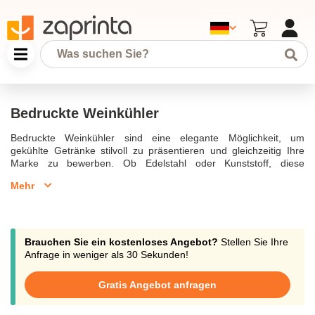
Bedruckte Weinkühler
Bedruckte Weinkühler sind eine elegante Möglichkeit, um
gekühlte Getränke stilvoll zu präsentieren und gleichzeitig Ihre
Marke zu bewerben. Ob Edelstahl oder Kunststoff, diese
Weinkühler können individuell mit Ihrem Logo bedruckt oder
Mehr
graviert werden. Sie eignen sich perfekt für den Einsatz in der
Gastronomie oder als Werbegeschenke bei Veranstaltungen.
Nutzen Sie bedruckte Weinkühler, um bei Ihren
Geschäftspartnern oder Kunden einen bleibenden Eindruck zu
hinterlassen.
Brauchen Sie ein kostenloses Angebot?
Stellen Sie Ihre
Anfrage in weniger als 30 Sekunden!
Gratis Angebot anfragen