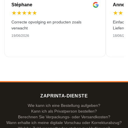
Stéphane
Anne-M
★
★
★
★
★
★
★
Correcte opvolging en producten zoals
Einfache
verwacht
Lieferu
19/06/2026
18/06/20
ZAPRINTA-DIENSTE
Wie kann ich eine Bestellung aufgeben?
Kann ich als Privatperson bestellen?
Berechnen Sie Verpackungs- oder Versandkosten?
Wann erhalte ich meine digitale Vorschau oder Korrekturabzug?