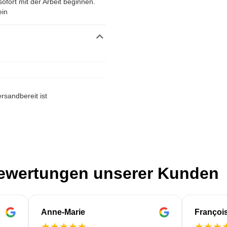
ofort mit der Arbeit beginnen.
ein
rsandbereit ist
Bewertungen unserer Kunden
Anne-Marie
Françoi
★
★
★
★
★
★
★
★