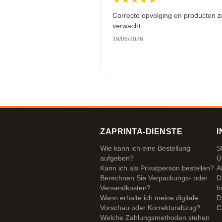
Correcte opvolging en producten z
verwacht
19/06/2026
ZAPRINTA-DIENSTE
I
Wie kann ich eine Bestellung
S
aufgeben?
Ü
Kann ich als Privatperson bestellen?
A
Berechnen Sie Verpackungs- oder
D
Versandkosten?
I
Wann erhalte ich meine digitale
D
Vorschau oder Korrekturabzug?
C
Welche Zahlungsmethoden stehen