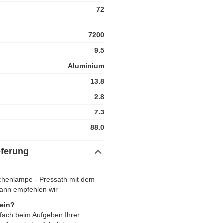
72
7200
9.5
Aluminium
13.8
2.8
7.3
88.0
eferung
schenlampe - Pressath mit dem
ann empfehlen wir
 ein?
nfach beim Aufgeben Ihrer