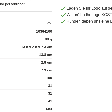
und persönlicher.
Laden Sie Ihr Logo auf d
Wir prüfen Ihr Logo KO
Kunden geben uns eine 
10364100
88 g
13.8 x 2.8 x 7.3 cm
13.8 cm
2.8 cm
7.3 cm
100
31
31
41
684