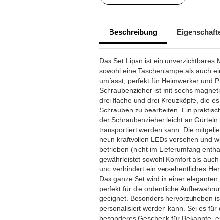
Beschreibung
Eigenschaft
Das Set Lipan ist ein unverzichtbares 
sowohl eine Taschenlampe als auch e
umfasst, perfekt für Heimwerker und P
Schraubenzieher ist mit sechs magneti
drei flache und drei Kreuzköpfe, die es
Schrauben zu bearbeiten. Ein praktische
der Schraubenzieher leicht an Gürteln
transportiert werden kann. Die mitgeli
neun kraftvollen LEDs versehen und wi
betrieben (nicht im Lieferumfang enth
gewährleistet sowohl Komfort als auch
und verhindert ein versehentliches Her
Das ganze Set wird in einer eleganten
perfekt für die ordentliche Aufbewahru
geeignet. Besonders hervorzuheben ist,
personalisiert werden kann. Sei es fü
besonderes Geschenk für Bekannte, ei