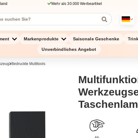
hland
Mehr als 30.000 Werbeartikel
ment
Markenprodukte
Saisonale Geschenke
Trin
Unverbindliches Angebot
rkzeug
Bedruckte Multitools
Multifunkti
Werkzeugse
Taschenlam
Ab