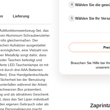
Wählen Sie die gew
4
en
Lieferung
Wählen Sie Ihr Ver
5
Multifunktionswerkzeug-Set, das
inen Aluminium-Schraubenzieher
rofis gleichermaßen. Der
schen Aufsätzen ausgestattet:
Pre
 ermöglichen, eine Vielzahl von
r Metallclip sorgt dafür, dass
 oder Taschen befestigt und
Brauchen Sie Hilfe bei Ih
eferte LED-Taschenlampe ist mit
unserem
rd durch drei AAA-Batterien
alten). Eine Handgelenkschlaufe
 Sicherheit bei der Benutzung
unterfallen während der Arbeit.
 schwarzen Box präsentiert,
ng und als attraktives Geschenk
 dass das Set Lipan individuell
r den eigenen Gebrauch oder als
Zaprint
ne Personalisierung macht