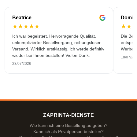
Beatrice
Domin
★
★
★
★
★
★
★
Ich war begeistert. Hervorragende Qualität,
Die Best
unkomplizierter Bestellvorgang, reibungsloser
entspric
Versand. Wirklich erstklassig, ich werde definitiv
Werbeart
wieder bei Ihnen bestellen! Vielen Dank.
18/07/20
23/07/2026
ZAPRINTA-DIENSTE
Wie kann ich eine Bestellung aufgeben?
Kann ich als Privatperson bestellen?