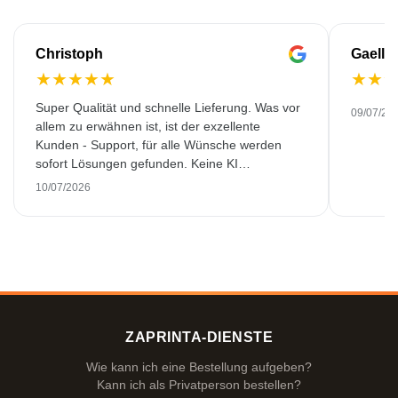
Christoph
Gaelle
★
★
★
★
★
★
★
Super Qualität und schnelle Lieferung. Was vor
09/07/20
allem zu erwähnen ist, ist der exzellente
Kunden - Support, für alle Wünsche werden
sofort Lösungen gefunden. Keine KI
Gespräche. Sehr selten heutzutage. Top
10/07/2026
Leistung. Würde noch mehr Sterne hergeben,
wenn es ginge.
ZAPRINTA-DIENSTE
Wie kann ich eine Bestellung aufgeben?
Kann ich als Privatperson bestellen?