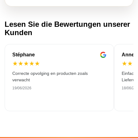
Lesen Sie die Bewertungen unserer
Kunden
Stéphane
Anne-M
★
★
★
★
★
★
★
Correcte opvolging en producten zoals
Einfache
verwacht
Lieferu
19/06/2026
18/06/20