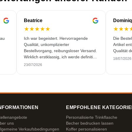
Beatrice
Domini
★
★
★
★
★
★
★
★
 au
Ich war begeistert. Hervorragende
Die Beste
Qualität, unkomplizierter
Artikel en
Bestellvorgang, reibungsloser Versand.
Qualität d
Wirklich erstklassig, ich werde definitiv
18/07/2026
wieder bei Ihnen bestellen! Vielen
23/07/2026
Dank.
NFORMATIONEN
EMPFOHLENE KATEGORIE
tellenangebote
Personalisierte Trinkflasche
ber uns
Becher bedrucken lassen
llgemeine Verkaufsbedingungen
Koffer personalisieren