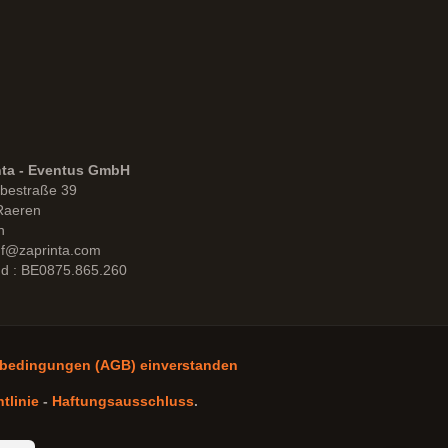
nta - Eventus GmbH
bestraße 39
Raeren
n
uf@zaprinta.com
d : BE0875.865.260
sbedingungen (AGB) einverstanden
tlinie
-
Haftungsausschluss
.