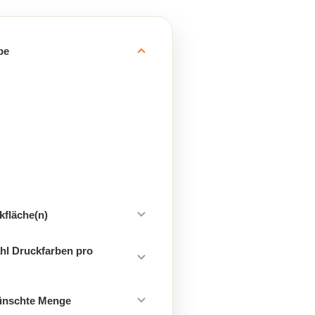
be
kfläche(n)
hl Druckfarben pro
ünschte Menge