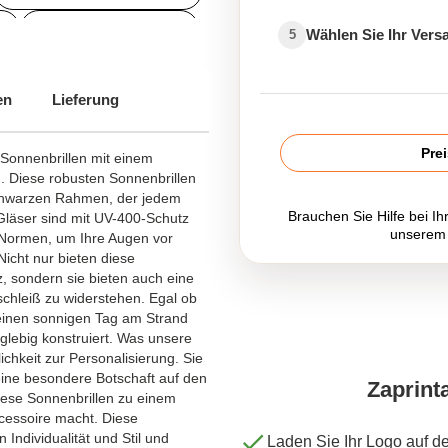
FestivalWerbeartikel
Wählen Sie Ihr Ver
5
en
Lieferung
Pre
 Sonnenbrillen mit einem
. Diese robusten Sonnenbrillen
schwarzen Rahmen, der jedem
Brauchen Sie Hilfe bei Ih
 Gläser sind mit UV-400-Schutz
unserem
e Normen, um Ihre Augen vor
icht nur bieten diese
, sondern sie bieten auch eine
schleiß zu widerstehen. Egal ob
 einen sonnigen Tag am Strand
glebig konstruiert. Was unsere
ichkeit zur Personalisierung. Sie
eine besondere Botschaft auf den
Zaprint
iese Sonnenbrillen zu einem
cessoire macht. Diese
 Individualität und Stil und
Laden Sie Ihr Logo auf d