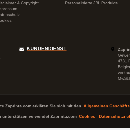
isclaimer & Copyright
Personalisierte JBL Produkte
mpressum
atenschutz
ookies
KUNDENDIENST
Zapri
Gewer
r
4731 
Belgie
verka
MwSt.I
ite
Zaprinta.com
erklären Sie sich mit den
Allgemeinen Geschäft
u unterstützen verwendet
Zaprinta.com
Cookies
-
Datenschutzrich