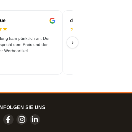
que
dj
★
★
★
★
★
★
★
llung kam pünktlich an. Der
16/07/2026
›
tspricht dem Preis und der
er Werbeartikel.
N
FOLGEN SIE UNS