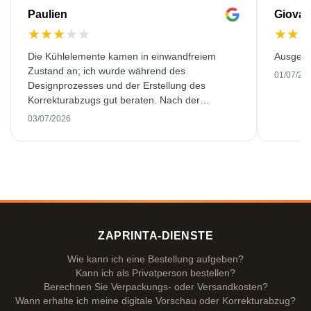
Paulien
Giovan
★
★
★
★
★
★
★
Die Kühlelemente kamen in einwandfreiem
Ausgeze
Zustand an; ich wurde während des
01/07/20
Designprozesses und der Erstellung des
Korrekturabzugs gut beraten. Nach der
Lieferung stellten wir jedoch schnell fest, dass
03/07/2026
sich der Druck leicht ablöst, was bei diesem
Preis sehr ärgerlich ist, insbesondere da wir die
Kühlelemente als Firmengeschenk verwenden
wollten und sie daher nicht verschenken
können.
ZAPRINTA-DIENSTE
Wie kann ich eine Bestellung aufgeben?
Kann ich als Privatperson bestellen?
Berechnen Sie Verpackungs- oder Versandkosten?
Wann erhalte ich meine digitale Vorschau oder Korrekturabzug?