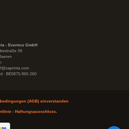
nta - Eventus GmbH
bestraße 39
Raeren
n
uf@zaprinta.com
d : BE0875.865.260
sbedingungen (AGB) einverstanden
tlinie
-
Haftungsausschluss
.