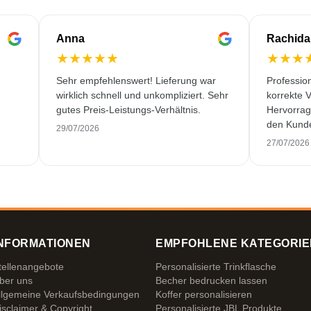
Anna
Rachida
★
★
★
★
★
★
★
★
Sehr empfehlenswert! Lieferung war
Profession
wirklich schnell und unkompliziert. Sehr
korrekte 
gutes Preis-Leistungs-Verhältnis.
Hervorrag
den Kunde
29/07/2026
behandeln
27/07/2026
Service f
noch selte
NFORMATIONEN
EMPFOHLENE KATEGORIE
tellenangebote
Personalisierte Trinkflasche
ber uns
Becher bedrucken lassen
llgemeine Verkaufsbedingungen
Koffer personalisieren
isclaimer & Copyright
Personalisierte JBL Produkte