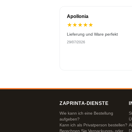
Apollonia
★
★
★
★
★
Lieferung und Ware perfekt
29/07/2026
ZAPRINTA-DIENSTE
I
Wie kann ich eine Bestellung
S
aufgeben?
Ü
Kann ich als Privatperson bestellen?
A
Berechnen Sie Verpackungs- oder
D