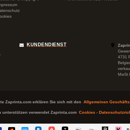
mpressum
atenschutz
ookies
KUNDENDIENST
Zapri
Gewer
r
4731 
Belgie
verka
MwSt.I
ite
Zaprinta.com
erklären Sie sich mit den
Allgemeinen Geschäft
u unterstützen verwendet
Zaprinta.com
Cookies
-
Datenschutzrich