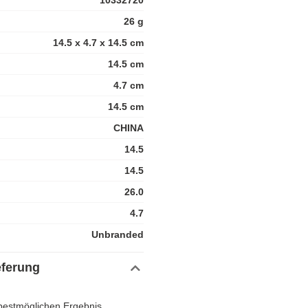
10332720
26 g
14.5 x 4.7 x 14.5 cm
14.5 cm
4.7 cm
14.5 cm
CHINA
14.5
14.5
26.0
4.7
Unbranded
eferung
 bestmöglichen Ergebnis