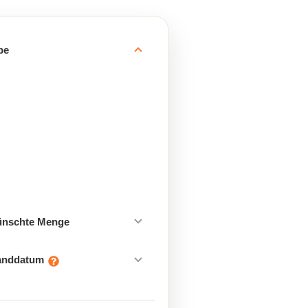
be
ünschte Menge
sanddatum