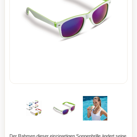
Der Rahmen dieser einzigartigen Sonnenbrille ändert seine