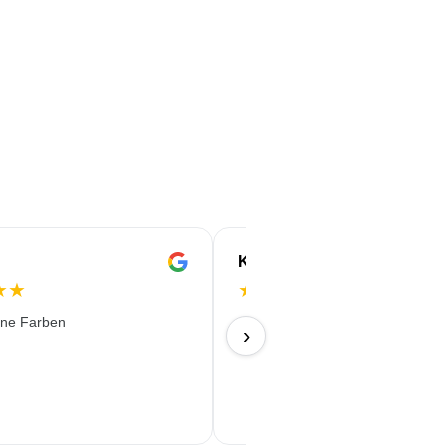
Karine
★
★
★
★
★
★
★
öne Farben
09/07/2026
›