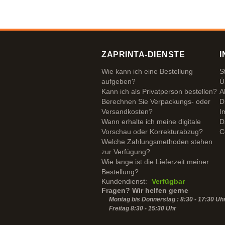
noch mehr Sterne hergeben, wenn
ginge.
ZAPRINTA-DIENSTE
I
Wie kann ich eine Bestellung
S
aufgeben?
Ü
Kann ich als Privatperson bestellen?
A
Berechnen Sie Verpackungs- oder
D
Versandkosten?
I
Wann erhalte ich meine digitale
D
Vorschau oder Korrekturabzug?
C
Welche Zahlungsmethoden stehen
zur Verfügung?
Wie lange ist die Lieferzeit meiner
Bestellung?
Kundendienst:
Verfügbar
Fragen? Wir helfen gerne
Montag bis Donnerstag : 8:30 - 17:30 Uh
Freitag 8:30 -
15:30
Uhr