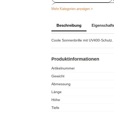
PersonalisierteArtikelfürdenStrand
Mehr Kategorien anzeigen >
Personalisierte Outdoor-Freizeit
Beschreibung
Eigenschaft
Personalisierte Inspirationsartikel
Coole Sonnenbrille mit UV400-Schutz.
Produktinformationen
Artikelnummer
Gewicht
Abmessung
Länge
Höhe
Tiefe