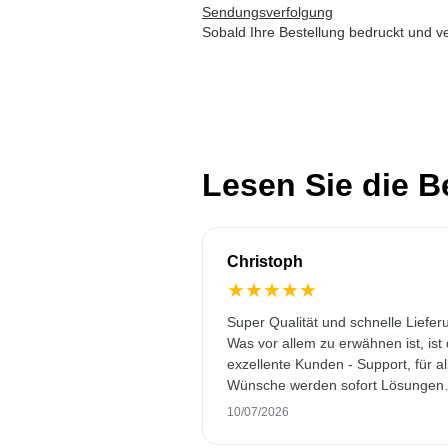
Sendungsverfolgung
Sobald Ihre Bestellung bedruckt und ve
Lesen Sie die 
Christoph
★
★
★
★
★
Super Qualität und schnelle Liefer
Was vor allem zu erwähnen ist, ist
exzellente Kunden - Support, für al
Wünsche werden sofort Lösungen
gefunden. Keine KI Gespräche. Se
10/07/2026
selten heutzutage. Top Leistung. 