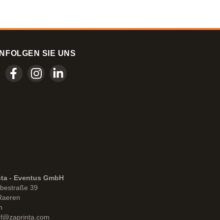
N
FOLGEN SIE UNS
nta - Eventus GmbH
bestraße 39
Raeren
n
uf@zaprinta.com