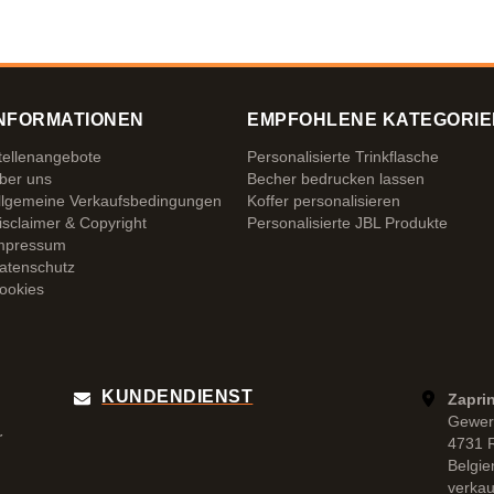
 es
NFORMATIONEN
EMPFOHLENE KATEGORIE
tellenangebote
Personalisierte Trinkflasche
ber uns
Becher bedrucken lassen
llgemeine Verkaufsbedingungen
Koffer personalisieren
isclaimer & Copyright
Personalisierte JBL Produkte
mpressum
atenschutz
ookies
KUNDENDIENST
Zapri
Gewer
r
4731 
Belgie
verka