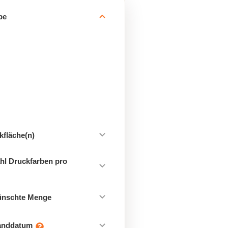
be
kfläche(n)
hl Druckfarben pro
ünschte Menge
sanddatum