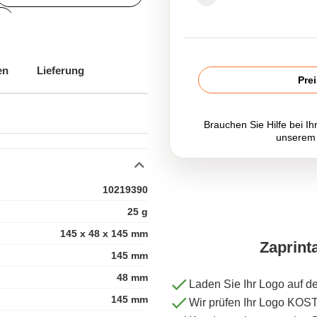
en
Lieferung
FestivalWerbeartikel
Pre
Brauchen Sie Hilfe bei Ih
unserem
10219390
25 g
145 x 48 x 145 mm
Zaprint
145 mm
48 mm
Laden Sie Ihr Logo auf d
145 mm
Wir prüfen Ihr Logo KO