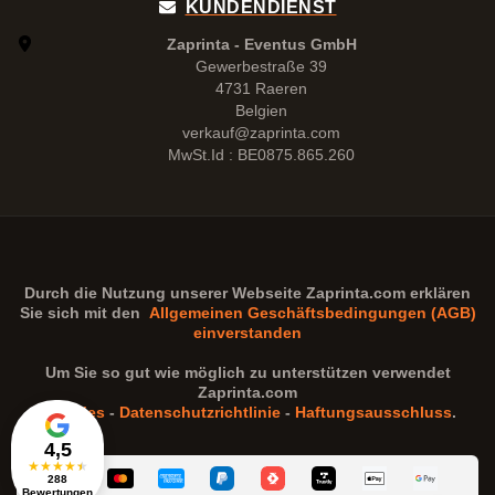
KUNDENDIENST
Zaprinta - Eventus GmbH
Gewerbestraße 39
4731 Raeren
Belgien
verkauf@zaprinta.com
MwSt.Id : BE0875.865.260
Durch die Nutzung unserer Webseite
Zaprinta.com
erklären
Sie sich mit den
Allgemeinen Geschäftsbedingungen (AGB)
einverstanden
Um Sie so gut wie möglich zu unterstützen verwendet
Zaprinta.com
Cookies
-
Datenschutzrichtlinie
-
Haftungsausschluss
.
4,5
★
★
★
★
★
288
Bewertungen