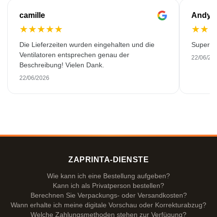
camille
Andy
★
★
★
★
★
★
★
Die Lieferzeiten wurden eingehalten und die
Super Qu
Ventilatoren entsprechen genau der
22/06/20
Beschreibung! Vielen Dank.
22/06/2026
ZAPRINTA-DIENSTE
Wie kann ich eine Bestellung aufgeben?
Kann ich als Privatperson bestellen?
Berechnen Sie Verpackungs- oder Versandkosten?
Wann erhalte ich meine digitale Vorschau oder Korrekturabzug?
Welche Zahlungsmethoden stehen zur Verfügung?