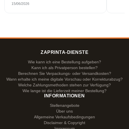
wunderschön bedruckte Emaillebecher
15/06/2026
pünktlich zu liefern. Ich bin sehr zufrieden.
Vielen Dank!
ZAPRINTA-DIENSTE
Wie kann ich eine Bestellung aufgeben?
Kann ich als Privatperson bestellen?
Berechnen Sie Verpackungs- oder Versandkosten?
Wann erhalte ich meine digitale Vorschau oder Korrekturabzug?
Welche Zahlungsmethoden stehen zur Verfügung?
Wie lange ist die Lieferzeit meiner Bestellung?
INFORMATIONEN
Stellenangebote
Über uns
Allgemeine Verkaufsbedingungen
Disclaimer & Copyright
Impressum