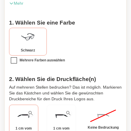
Mehr
Blaulichtbrille mit speziell entwickelten Linsen, reduziert die
Menge an blauem Licht, welches das Auge erreicht. Die
eingebauten Linsen filtern das blaue Licht, das Ihre Augen
1. Wählen Sie eine Farbe
verarbeiten müssen. Das Tragen einer Blaulichtbrille hilft
gegen trockene Augen , verschwommenes Sehen,
Kopfschmerzen und Müdigkeit.
Schwarz
Mehrere Farben auswählen
2. Wählen Sie die Druckfläche(n)
Auf mehreren Stellen bedrucken? Das ist möglich. Markieren
Sie das Kästchen und wählen Sie die gewünschten
Druckbereiche für den Druck Ihres Logos aus.
Keine Bedruckung
1 cm vom
1 cm vom