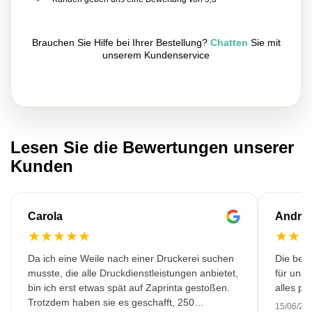
Brauchen Sie Hilfe bei Ihrer Bestellung?
Chatten
Sie mit
unserem Kundenservice
Lesen Sie die Bewertungen unserer
Kunden
Carola
Andre
★
★
★
★
★
★
★
Da ich eine Weile nach einer Druckerei suchen
Die bedr
musste, die alle Druckdienstleistungen anbietet,
für unse
bin ich erst etwas spät auf Zaprinta gestoßen.
alles pr
Trotzdem haben sie es geschafft, 250
15/06/20