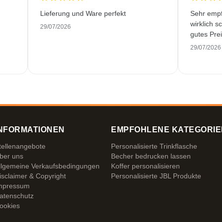
Lieferung und Ware perfekt
Sehr empf
wirklich s
29/07/2026
gutes Prei
29/07/2026
NFORMATIONEN
EMPFOHLENE KATEGORIE
tellenangebote
Personalisierte Trinkflasche
ber uns
Becher bedrucken lassen
llgemeine Verkaufsbedingungen
Koffer personalisieren
isclaimer & Copyright
Personalisierte JBL Produkte
mpressum
atenschutz
ookies