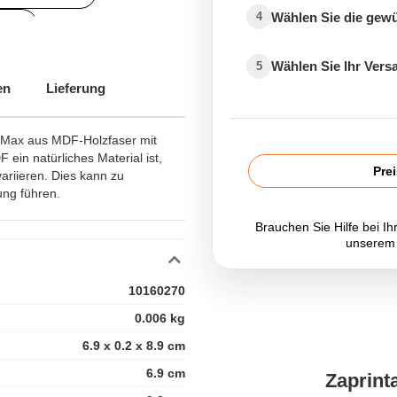
Wählen Sie die gew
4
ren
Wählen Sie Ihr Ver
5
en
Lieferung
 Max aus MDF-Holzfaser mit
 ein natürliches Material ist,
Pre
ariieren. Dies kann zu
ng führen.
Brauchen Sie Hilfe bei Ih
unserem
10160270
0.006 kg
6.9 x 0.2 x 8.9 cm
6.9 cm
Zaprint