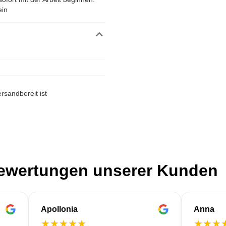
ein
rsandbereit ist
Bewertungen unserer Kunden
Apollonia
Anna
★
★
★
★
★
★
★
★