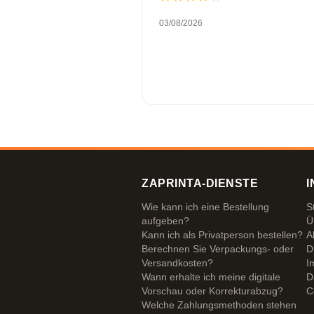
03/08/2026
ZAPRINTA-DIENSTE
I
Wie kann ich eine Bestellung
S
aufgeben?
Ü
Kann ich als Privatperson bestellen?
A
Berechnen Sie Verpackungs- oder
D
Versandkosten?
I
Wann erhalte ich meine digitale
D
Vorschau oder Korrekturabzug?
C
Welche Zahlungsmethoden stehen