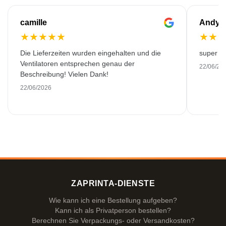
camille
Andy
★
★
★
★
★
★
★
Die Lieferzeiten wurden eingehalten und die
super kw
Ventilatoren entsprechen genau der
22/06/20
Beschreibung! Vielen Dank!
22/06/2026
ZAPRINTA-DIENSTE
Wie kann ich eine Bestellung aufgeben?
Kann ich als Privatperson bestellen?
Berechnen Sie Verpackungs- oder Versandkosten?