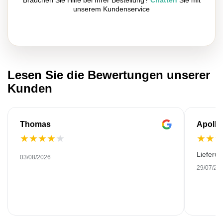
Brauchen Sie Hilfe bei Ihrer Bestellung?
Chatten
Sie mit
unserem Kundenservice
Lesen Sie die Bewertungen unserer
Kunden
Thomas
Apollo
★
★
★
★
★
★
★
Lieferu
03/08/2026
29/07/20