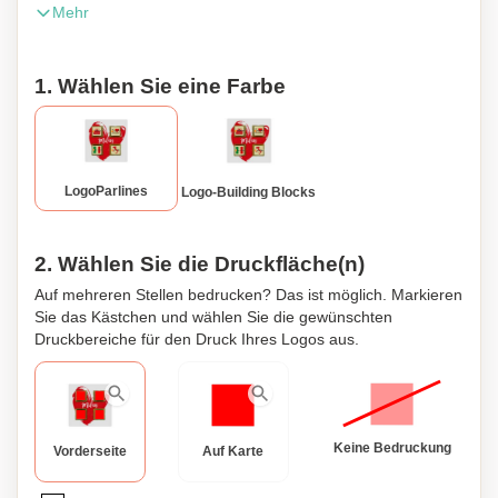
Mehr
sind endlos. In der Mitte der Grußkarte befinden sich vier
Aussparungen, in die Sie Schokoladenblöcke mit einem
Buchstaben (A-Z), einer Zahl (0-9), einem Satzzeichen
1. Wählen Sie eine Farbe
(z.B. ! ? & @) oder einem Symbol wie einem Smiley-
Gesicht, Herzen, Rentier oder Weihnachtsbaum einfügen
können. Die Wahl liegt ganz bei Ihnen!
LogoParlines
Logo-Building Blocks
2. Wählen Sie die Druckfläche(n)
Auf mehreren Stellen bedrucken? Das ist möglich. Markieren
Sie das Kästchen und wählen Sie die gewünschten
Druckbereiche für den Druck Ihres Logos aus.
Keine Bedruckung
Vorderseite
Auf Karte