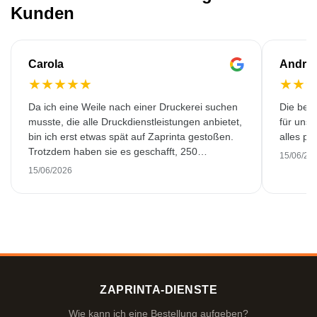
Kunden
Carola
Andre
★
★
★
★
★
★
★
Da ich eine Weile nach einer Druckerei suchen
Die bedr
musste, die alle Druckdienstleistungen anbietet,
für unse
bin ich erst etwas spät auf Zaprinta gestoßen.
alles pr
Trotzdem haben sie es geschafft, 250
15/06/20
wunderschön bedruckte Emaillebecher
15/06/2026
pünktlich zu liefern. Ich bin sehr zufrieden.
Vielen Dank!
ZAPRINTA-DIENSTE
Wie kann ich eine Bestellung aufgeben?