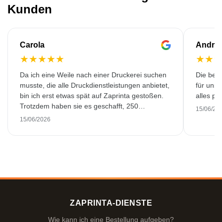
Kunden
Carola
Andre
★
★
★
★
★
★
★
Da ich eine Weile nach einer Druckerei suchen
Die bedr
musste, die alle Druckdienstleistungen anbietet,
für unse
bin ich erst etwas spät auf Zaprinta gestoßen.
alles pr
Trotzdem haben sie es geschafft, 250
15/06/20
wunderschön bedruckte Emaillebecher
15/06/2026
pünktlich zu liefern. Ich bin sehr zufrieden.
Vielen Dank!
ZAPRINTA-DIENSTE
Wie kann ich eine Bestellung aufgeben?