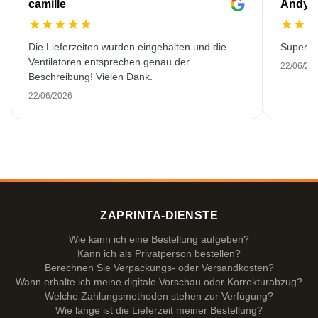
camille
Andy
★
★
★
★
★
★
★
Die Lieferzeiten wurden eingehalten und die
Super Qu
Ventilatoren entsprechen genau der
22/06/20
Beschreibung! Vielen Dank.
22/06/2026
ZAPRINTA-DIENSTE
Wie kann ich eine Bestellung aufgeben?
Kann ich als Privatperson bestellen?
Berechnen Sie Verpackungs- oder Versandkosten?
Wann erhalte ich meine digitale Vorschau oder Korrekturabzug?
Welche Zahlungsmethoden stehen zur Verfügung?
Wie lange ist die Lieferzeit meiner Bestellung?