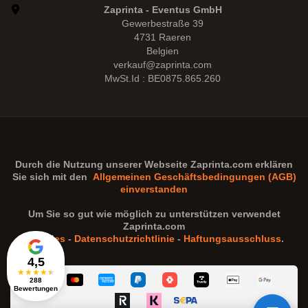
Zaprinta - Eventus GmbH
Gewerbestraße 39
4731 Raeren
Belgien
verkauf@zaprinta.com
MwSt.Id : BE0875.865.260
Durch die Nutzung unserer Webseite
Zaprinta.com
erklären
Sie sich mit den
Allgemeinen Geschäftsbedingungen (AGB)
einverstanden
Um Sie so gut wie möglich zu unterstützen verwendet
Zaprinta.com
Cookies
-
Datenschutzrichtlinie
-
Haftungsausschluss
.
4,5
★
★
★
★
★
288
Bewertungen