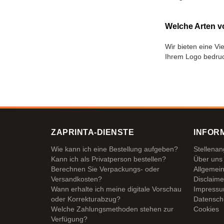
Welche Arten 
Wir bieten eine Vi
Ihrem Logo bedruc
ZAPRINTA-DIENSTE
INFOR
Wie kann ich eine Bestellung aufgeben?
Stellena
Kann ich als Privatperson bestellen?
Über uns
Berechnen Sie Verpackungs- oder
Allgemei
Versandkosten?
Disclaime
Wann erhalte ich meine digitale Vorschau
Impress
oder Korrekturabzug?
Datensch
Welche Zahlungsmethoden stehen zur
Cookies
Verfügung?