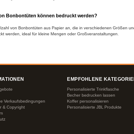
von Bonbontüten können bedruckt werden?
elzahl von Bonbontüten aus Papier an, die in verschiedenen Größen und 
kt werden, ideal für kleine Mengen oder Großveranstaltungen.
MATIONEN
EMPFOHLENE KATEGORIE
ngebote
Personalisierte Trinkflasche
Becher bedrucken lassen
ne Verkaufsbedingungen
Koffer personalisieren
r & Copyright
Personalisierte JBL Produkte
um
utz