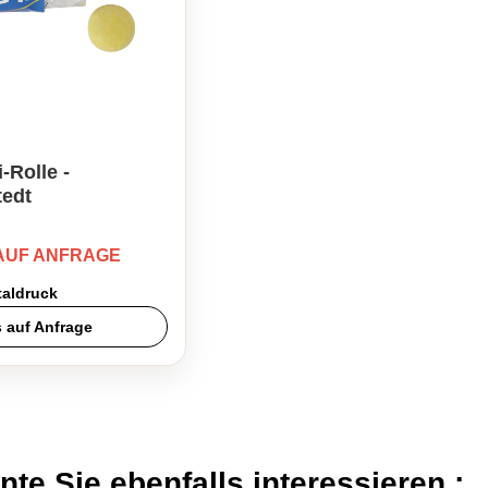
-Rolle -
edt
 AUF ANFRAGE
taldruck
s auf Anfrage
nte Sie ebenfalls interessieren :