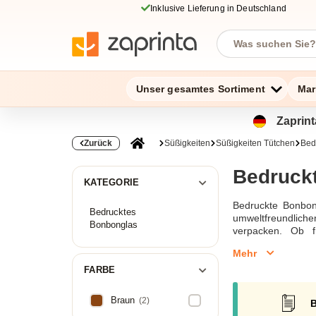
Inklusive Lieferung in Deutschland
Unser gesamtes Sortiment
Mar
Zaprint
Zurück
Süßigkeiten
Süßigkeiten Tütchen
Bed
Bedruck
KATEGORIE
Bedruckte Bonbont
Bedrucktes
umweltfreundliche
Bonbonglas
verpacken. Ob f
Verpackungslösun
Mehr
FARBE
Braun
(2)
B