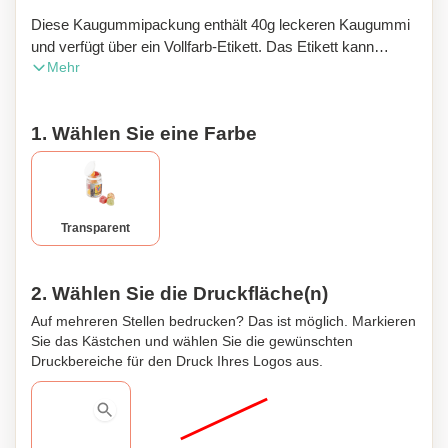
Diese Kaugummipackung enthält 40g leckeren Kaugummi
und verfügt über ein Vollfarb-Etikett. Das Etikett kann
Mehr
vollständig mit Ihrem eigenen Design oder Logo angepasst
werden, was es zu einer großartigen Option für
Personalisierung und Markenbildung macht. Ob Sie Ihr
1. Wählen Sie eine Farbe
Geschäft bewerben, einzigartige Partygeschenke erstellen
oder Ihrer Veranstaltung eine persönliche Note verleihen
möchten, diese Kaugummipackung mit einem Vollfarb-
Etikett ist die perfekte Wahl. Die kompakte Größe der
Packung macht es einfach, sie überallhin mitzunehmen,
Transparent
sodass Sie immer frischen Atem zur Hand haben.
Verwöhnen Sie sich selbst oder teilen Sie mit Freunden,
Kollegen und geliebten Menschen. Mit ihrem leuchtenden
2. Wählen Sie die Druckfläche(n)
und auffälligen Etikett ist diese Kaugummipackung
Auf mehreren Stellen bedrucken? Das ist möglich. Markieren
sicherlich in der Lage, einen bleibenden Eindruck zu
Sie das Kästchen und wählen Sie die gewünschten
hinterlassen. Bestellen Sie jetzt und verleihen Sie Ihrem
Druckbereiche für den Druck Ihres Logos aus.
Kaugummi-Erlebnis eine persönliche Note!