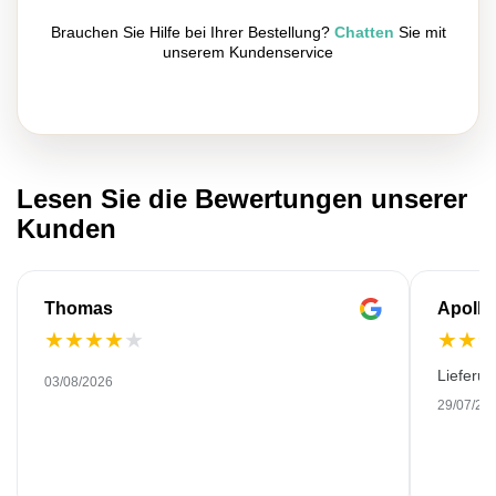
Brauchen Sie Hilfe bei Ihrer Bestellung?
Chatten
Sie mit
unserem Kundenservice
Lesen Sie die Bewertungen unserer
Kunden
Thomas
Apollo
★
★
★
★
★
★
★
Lieferu
03/08/2026
29/07/20