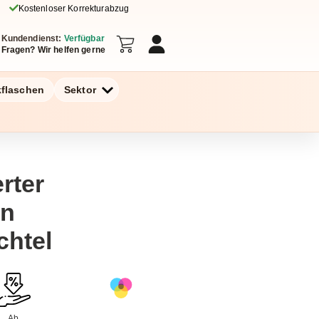
Kostenloser Korrekturabzug
Kundendienst:
Verfügbar
Fragen? Wir helfen gerne
kflaschen
Sektor
rter
in
chtel
Ab