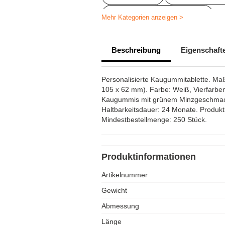
Personalisierte Süßigkeiten
Mehr Kategorien anzeigen >
Personalisierte faltbare Taschen
Beschreibung
Eigenschaft
Personalisierte Ausstellungsartikel
Personalisierte Kaugummitablette. Ma
105 x 62 mm). Farbe: Weiß, Vierfarbend
Kaugummis mit grünem Minzgeschmack 
Haltbarkeitsdauer: 24 Monate. Produkt
Mindestbestellmenge: 250 Stück.
Produktinformationen
Artikelnummer
Gewicht
Abmessung
Länge