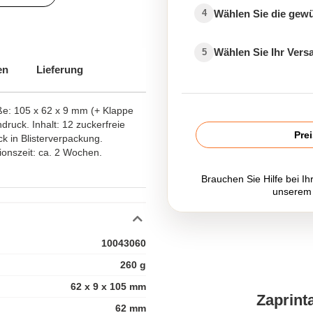
Wählen Sie die gew
4
Wählen Sie Ihr Ver
5
en
Lieferung
ße: 105 x 62 x 9 mm (+ Klappe
ruck. Inhalt: 12 zuckerfreie
Pre
in Blisterverpackung.
ionszeit: ca. 2 Wochen.
Brauchen Sie Hilfe bei Ih
unserem
10043060
260 g
62 x 9 x 105 mm
Zaprint
62 mm