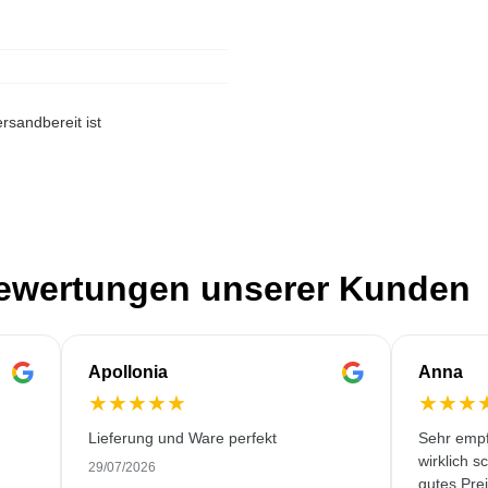
rsandbereit ist
Bewertungen unserer Kunden
Apollonia
Anna
★
★
★
★
★
★
★
★
Lieferung und Ware perfekt
Sehr empf
wirklich s
29/07/2026
gutes Prei