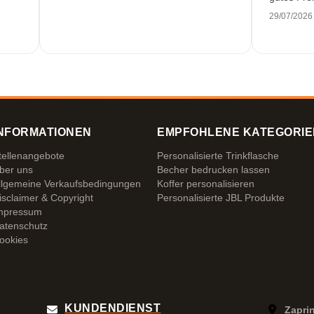
29/07/2026
NFORMATIONEN
EMPFOHLENE KATEGORIE
tellenangebote
Personalisierte Trinkflasche
ber uns
Becher bedrucken lassen
llgemeine Verkaufsbedingungen
Koffer personalisieren
isclaimer & Copyright
Personalisierte JBL Produkte
mpressum
atenschutz
ookies
KUNDENDIENST
Zapri