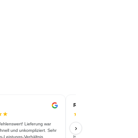
Rachida
★
★
★
★
★
★
★
ehlenswert! Lieferung war
Professionelles Auftreten. Klare 
›
chnell und unkompliziert. Sehr
korrekte Vereinbarungen.
s-Leistungs-Verhältnis.
Hervorragende Ansprechpartner,