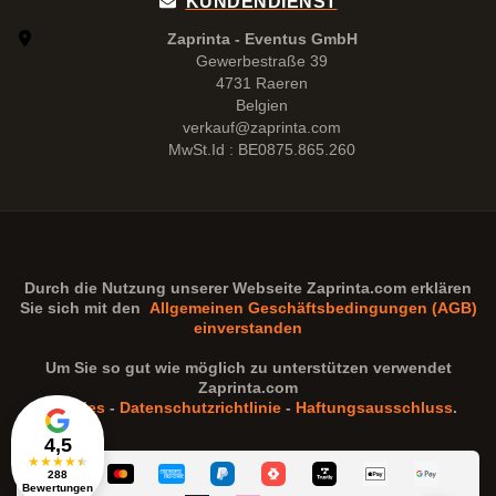
KUNDENDIENST
Zaprinta - Eventus GmbH
Gewerbestraße 39
4731 Raeren
Belgien
verkauf@zaprinta.com
MwSt.Id : BE0875.865.260
Durch die Nutzung unserer Webseite
Zaprinta.com
erklären
Sie sich mit den
Allgemeinen Geschäftsbedingungen (AGB)
einverstanden
Um Sie so gut wie möglich zu unterstützen verwendet
Zaprinta.com
Cookies
-
Datenschutzrichtlinie
-
Haftungsausschluss
.
4,5
★
★
★
★
★
288
Bewertungen