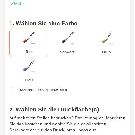
Mehr
push-up mechanism protected with resistant rubber coating
and carrying strap. Battery power supply: 3xAAA not
included. Presented in an attractive design box with the
1. Wählen Sie eine Farbe
brand logo.
Rot
Schwarz
Grün
Blau
Mehrere Farben auswählen
2. Wählen Sie die Druckfläche(n)
Auf mehreren Stellen bedrucken? Das ist möglich. Markieren
Sie das Kästchen und wählen Sie die gewünschten
Druckbereiche für den Druck Ihres Logos aus.