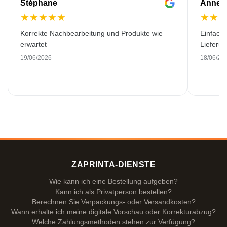
Stéphane
Anne-M
★
★
★
★
★
★
★
Korrekte Nachbearbeitung und Produkte wie
Einfache
erwartet
Lieferu
19/06/2026
18/06/20
ZAPRINTA-DIENSTE
Wie kann ich eine Bestellung aufgeben?
Kann ich als Privatperson bestellen?
Berechnen Sie Verpackungs- oder Versandkosten?
Wann erhalte ich meine digitale Vorschau oder Korrekturabzug?
Welche Zahlungsmethoden stehen zur Verfügung?