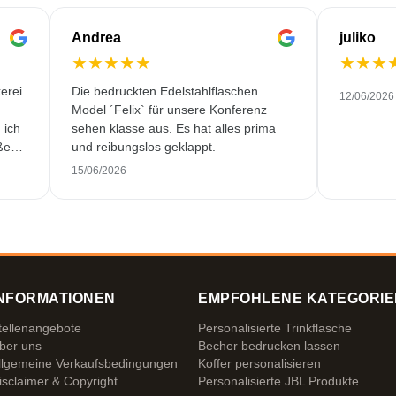
Andrea
juliko
★
★
★
★
★
★
★
★
erei
Die bedruckten Edelstahlflaschen
12/06/2026
Model ´Felix` für unsere Konferenz
 ich
sehen klasse aus. Es hat alles prima
ßen.
und reibungslos geklappt.
250
15/06/2026
cher
NFORMATIONEN
EMPFOHLENE KATEGORIE
tellenangebote
Personalisierte Trinkflasche
ber uns
Becher bedrucken lassen
llgemeine Verkaufsbedingungen
Koffer personalisieren
isclaimer & Copyright
Personalisierte JBL Produkte