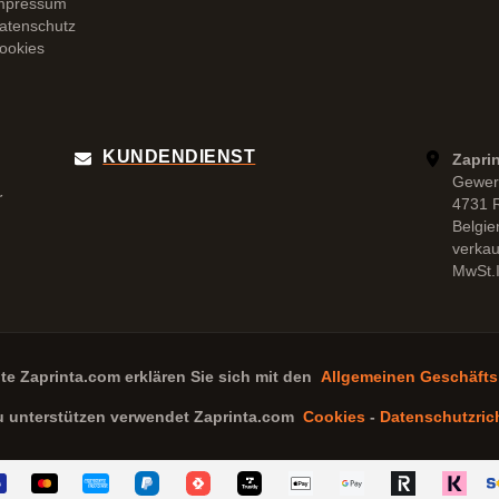
mpressum
atenschutz
ookies
KUNDENDIENST
Zapri
Gewer
r
4731 
Belgie
verka
MwSt.I
ite
Zaprinta.com
erklären Sie sich mit den
Allgemeinen Geschäft
u unterstützen verwendet
Zaprinta.com
Cookies
-
Datenschutzrich