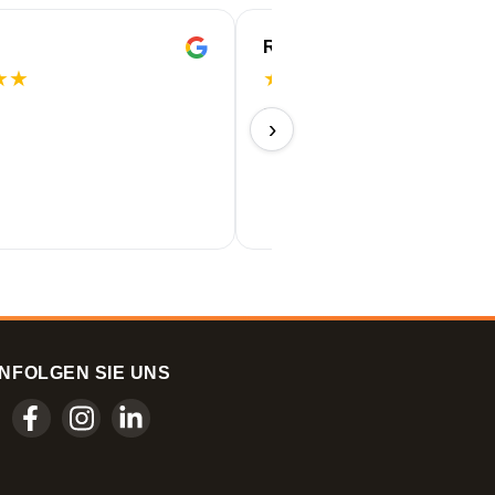
ROBERT
★
★
★
★
★
★
★
Perfekt!
›
11/06/2026
N
FOLGEN SIE UNS