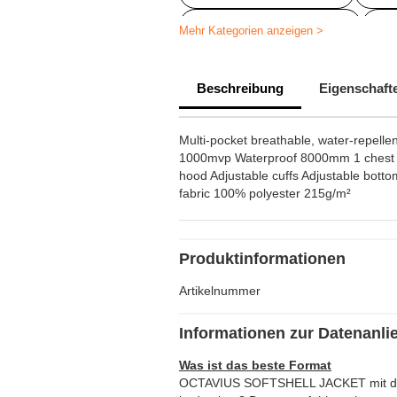
Arbeitsjacken bedrucken
So
Mehr Kategorien anzeigen >
Jacke Herock
Beschreibung
Eigenschaft
Multi-pocket breathable, water-repellen
1000mvp Waterproof 8000mm 1 chest p
hood Adjustable cuffs Adjustable bott
fabric 100% polyester 215g/m²
Produktinformationen
Artikelnummer
Informationen zur Datenanli
Was ist das beste Format
OCTAVIUS SOFTSHELL JACKET mit de