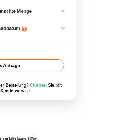
ünschte Menge
sanddatum
is Anfrage
rer Bestellung?
Chatten
Sie mit
 Kundenservice
a wählen für