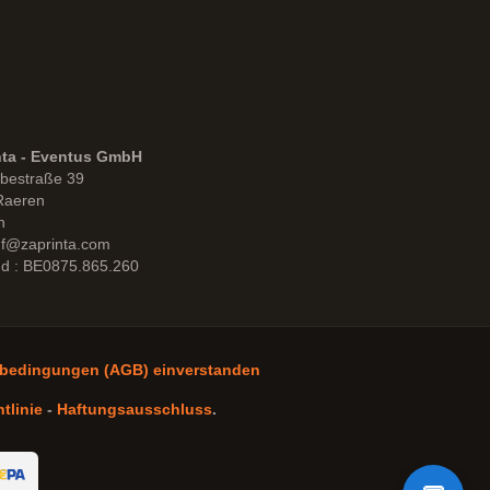
nta - Eventus GmbH
bestraße 39
Raeren
n
uf@zaprinta.com
d : BE0875.865.260
sbedingungen (AGB) einverstanden
tlinie
-
Haftungsausschluss
.