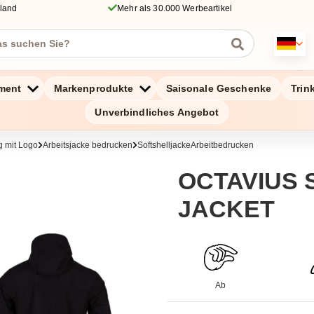
hland
Mehr als 30.000 Werbeartikel
ment
Markenprodukte
Saisonale Geschenke
Trin
Unverbindliches Angebot
g mit Logo
Arbeitsjacke bedrucken
SoftshelljackeArbeitbedrucken
OCTAVIUS 
JACKET
Ab