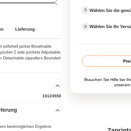
ftshelljackeArbeitbedrucken
Wählen Sie die gew
5
Wählen Sie Ihr Ver
6
en
Lieferung
t softshell jacket Breathable
ocket 2 side pockets Adjustable
om Detachable zippullers Bounded
Pre
Brauchen Sie Hilfe bei Ih
unserem
10124550
eferung
m bestmöglichen Ergebnis
Zaprint