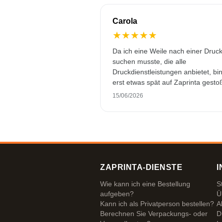
Carola
★
★
★
★
★
Da ich eine Weile nach einer Druck
suchen musste, die alle
Druckdienstleistungen anbietet, bin
erst etwas spät auf Zaprinta gesto
Trotzdem haben sie es geschafft, 
15/06/2026
wunderschön bedruckte Emaillebe
pünktlich zu liefern. Ich bin sehr
zufrieden. Vielen Dank!
ZAPRINTA-DIENSTE
I
Wie kann ich eine Bestellung
S
aufgeben?
Ü
Kann ich als Privatperson bestellen?
A
Berechnen Sie Verpackungs- oder
D