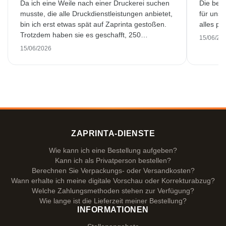
Da ich eine Weile nach einer Druckerei suchen
Die bedr
musste, die alle Druckdienstleistungen anbietet,
für unse
bin ich erst etwas spät auf Zaprinta gestoßen.
alles pr
Trotzdem haben sie es geschafft, 250
15/06/20
wunderschön bedruckte Emaillebecher
15/06/2026
pünktlich zu liefern. Ich bin sehr zufrieden.
Vielen Dank!
ZAPRINTA-DIENSTE
Wie kann ich eine Bestellung aufgeben?
Kann ich als Privatperson bestellen?
Berechnen Sie Verpackungs- oder Versandkosten?
Wann erhalte ich meine digitale Vorschau oder Korrekturabzug?
Welche Zahlungsmethoden stehen zur Verfügung?
Wie lange ist die Lieferzeit meiner Bestellung?
INFORMATIONEN