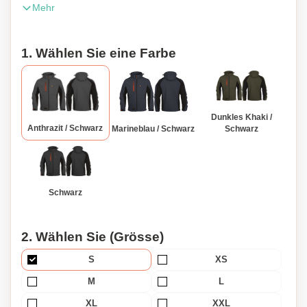
Mehr
3000 mvp Waterproof 5000 mm 1 chest pocket 2 side
pockets Adjustable cuffs Elastic draw cord bottom EN ISO
13688:2013 EN 14058:2017 13XX Bounded fabric 300g/m²
1. Wählen Sie eine Farbe
- Outer: 100% polyester ripstop with mechanical stretch
Inner: 100% polyester micro-fleece
Dunkles Khaki /
Anthrazit / Schwarz
Marineblau / Schwarz
Schwarz
Schwarz
2. Wählen Sie (Grösse)
S
XS
M
L
XL
XXL